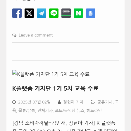
Leave a comment
K플랫폼 기자단 1기 5차 교육 수료
2025년 07월 02일
정현아 기자
공유기사
,
교
육
,
물류/유통
,
전체기사
,
포토/동영상 뉴스
,
헤드라인
[강남 소비자저널=김민재, 정현아 기자] K-플랫폼