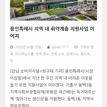
용인특례시 지역 내 취약계층 지원사업 이
어져
2025년 08월 25일
james1717
기부와 행
복
,
미디어뉴스룸
,
전국 명소
,
전국 소식
,
전체기사
,
헤드라
인
[강남 소비자저널=최규태 기자] 용인특례시(시장
이상일)에서 지난 한 주간 지역 내 어려운 이웃을
돕기 위한 지원사업이 이어졌다. 기흥구 동백3동
지역사회보장협의체(위원장 곽근배)는 독거어르신
께 ‘찾아가는 생신상’을 지원했다. 동백3동 지역사
회보장협의…