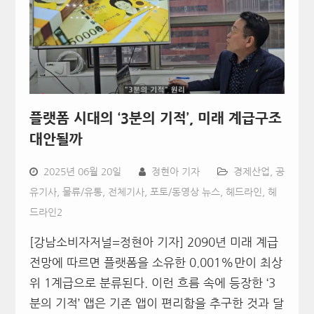
플랫폼 시대의 ‘3분의 기적’, 미래 계급구조
대안될까
2025년 06월 20일
정현아 기자
경제산업
,
공
유기사
,
물류/유통
,
전체기사
,
포토/동영상 뉴스
,
헤드라인
,
헤
드라인2
[강남소비자저널=정현아 기자] 2090년 미래 계급
전망에 따르면 플랫폼을 소유한 0.001%만이 최상
위 1계급으로 분류된다. 이런 흐름 속에 등장한 ‘3
분의 기적’ 앱은 기존 앱이 편리함을 추구한 것과 달