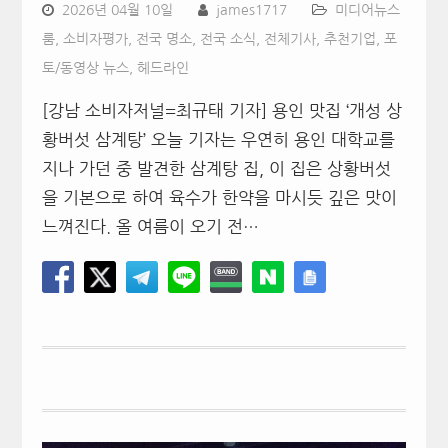
2026년 04월 10일
james1717
미디어뉴스
룸
,
소비자평가
,
전국 명소
,
전국 소식
,
전체기사
,
추천기업
,
포
토/동영상 뉴스
,
헤드라인
[강남 소비자저널=최규태 기자] 용인 맛집 ‘개성 상
황버섯 삼계탕’ 오늘 기자는 우연히 용인 대학교를
지나 가던 중 발견한 삼계탕 집, 이 집은 상황버섯
을 기본으로 하여 육수가 한약을 마시듯 깊은 맛이
느껴진다. 올 여름이 오기 전…