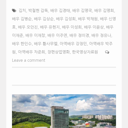
김치
,
박철현 감독
,
배우 김경태
,
배우 김명국
,
배우 김명희
,
배우 김병순
,
배우 김상순
,
배우 김성희
,
배우 박채원
,
배우 신영
호
,
배우 오안진
,
배우 유현지
,
배우 이성희
,
배우 이윤상
,
배우
이재준
,
배우 이재창
,
배우 이주연
,
배우 정미경
,
배우 정유나
,
배우 한인수
,
배우 황사무엘
,
아역배우 강정민
,
아역배우 박주
원
,
아역배우 차준희
,
장편상업영화
,
한국영상자료원
Leave a comment