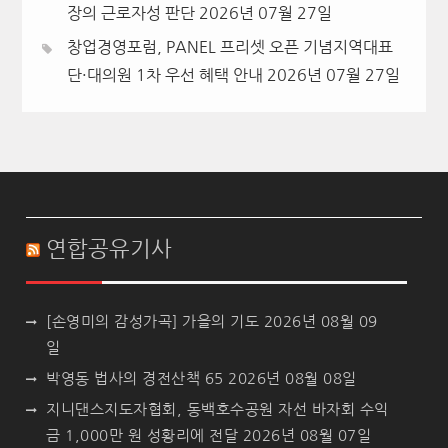
장의 근로자성 판단
2026년 07월 27일
창업경영포럼, PANEL 프리셋 오픈 기념지역대표
단·대의원 1차 우선 혜택 안내
2026년 07월 27일
연합공유기사
[손영미의 감성가곡] 가을의 기도
2026년 08월 09
일
박영동 법사의 경전산책 65
2026년 08월 08일
지니댄스지도자협회, 동백호수공원 자선 바자회 수익
금 1,000만 원 성황리에 전달
2026년 08월 07일