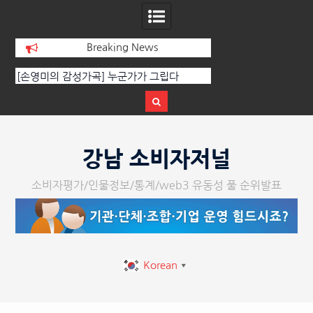
Breaking News
[인인칼럼 유준형] AI와 청문회: 진실을 부
‘K-AI 아트 거장’ 장
르는 힘은 고성이 아니라 준비된 질문이
체온을 더하다, ‘202
다.
페스티벌’ 성황
Skip
to
강남 소비자저널
content
소비자평가/인물정보/통계/web3 유동성 풀 순위발표
Korean
▼