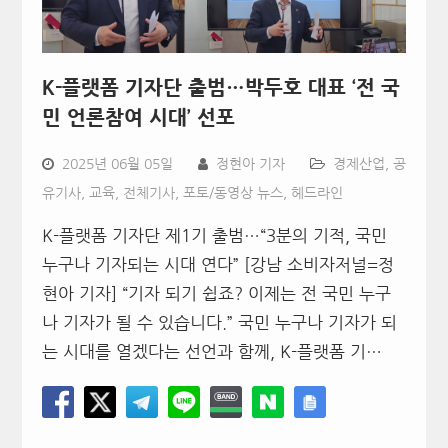
K-플랫폼 기자단 출범…박두호 대표 ‘전 국
민 언론참여 시대’ 선포
2025년 06월 05일
정현아 기자
경제산업
,
공
유기사
,
교육
,
전체기사
,
포토/동영상 뉴스
,
헤드라인
K-플랫폼 기자단 제1기 출범…“3분의 기적, 국민
누구나 기자되는 시대 연다” [강남 소비자저널=정
현아 기자] “기자 되기 쉽죠? 이제는 전 국민 누구
나 기자가 될 수 있습니다.” 국민 누구나 기자가 되
는 시대를 열겠다는 선언과 함께, K-플랫폼 기…