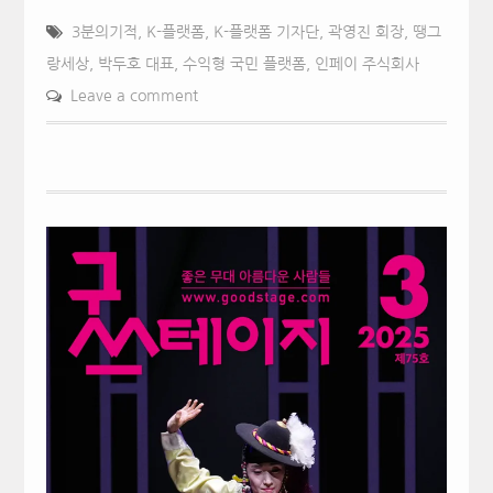
3분의기적
,
K-플랫폼
,
K-플랫폼 기자단
,
곽영진 회장
,
땡그
랑세상
,
박두호 대표
,
수익형 국민 플랫폼
,
인페이 주식회사
Leave a comment