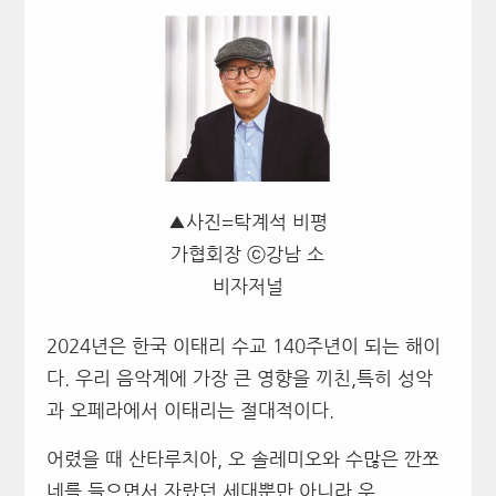
▲사진=탁계석 비평
가협회장 ⓒ강남 소
비자저널
2024년은 한국 이태리 수교 140주년이 되는 해이
다. 우리 음악계에 가장 큰 영향을 끼친,특히 성악
과 오페라에서 이태리는 절대적이다.
어렸을 때 산타루치아, 오 솔레미오와 수많은 깐쪼
네를 들으면서 자랐던 세대뿐만 아니라 우