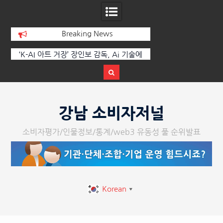
Breaking News
 아트 거장’ 장인보 감독, Ai 기술에
한국·브라질 슈퍼콘서트 올해 열린다
하다, ‘2026 제2회 애니멀 아트
스티벌’ 성황리에 막 내려
Skip
to
강남 소비자저널
content
소비자평가/인물정보/통계/web3 유동성 풀 순위발표
Korean
▼