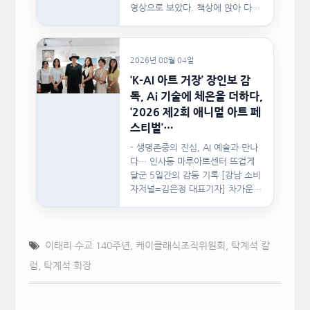
영상으로 보았다. 책상에 앉아 다른
문서를…
2026년 08월 04일
‘K-AI 아트 거장’ 장인보 감
독, Ai 기술에 체온을 더하다,
‘2026 제2회 애니멀 아트 페
스티벌’…
- 생명존중의 진심, AI 예술과 만나
다… 인사동 마루아트센터 뜨겁게
달군 5일간의 감동 기록 [강남 소비
자저널=김은정 대표기자] 차가운
인공지능(AI)…
이태리 수교 140주년
,
케이클래식조직위원회
,
탁계석 칼
럼
,
탁계석 회장