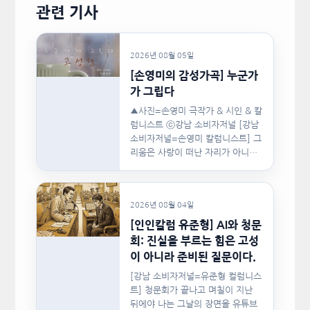
관련 기사
2026년 08월 05일
[손영미의 감성가곡] 누군가
가 그립다
▲사진=손영미 극작가 & 시인 & 칼
럼니스트 ⓒ강남 소비자저널 [강남
소비자저널=손영미 칼럼니스트] 그
리움은 사랑이 떠난 자리가 아니라,
사랑이 머물렀던…
2026년 08월 04일
[인인칼럼 유준형] AI와 청문
회: 진실을 부르는 힘은 고성
이 아니라 준비된 질문이다.
[강남 소비자저널=유준형 컬럼니스
트] 청문회가 끝나고 며칠이 지난
뒤에야 나는 그날의 장면을 유튜브