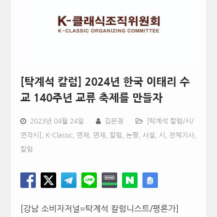
[탁계석 칼럼] 2024년 한국 이태리 수
교 140주년 교류 축제를 만들자
2023년 04월 24일
김은정
[탁계석 칼럼/시/
연작시]
,
K-Classic
,
연재
,
연재, 칼럼, 논평, 사설, 시
,
전체기사
,
칼럼
[강남 소비자저널=탁계석 칼럼니스트/평론가]