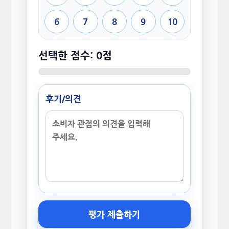
6
7
8
9
10
선택한 점수: 0점
후기/의견
평가 제출하기