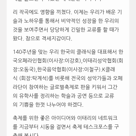
리 작곡에도 영향을 끼쳤다. 이제는 우리가 배운 기
술과 노하우를 통해서 비약적인 성장을 한 우리의
것을 보여주면서 당당하게 긴밀한 교류를 할 때가
왔다. 참으로 격세지감이다.
140주년을 맞는 우리 한국의 클래식을 대표해서 한
국오페라인협회(이사장:이강호),이태리성악협회(회
장:오동국),한국음악협회(이사장:이철구).K클래
식 (회장:탁계석)를 비롯해 전국의 성악가들과 오페
라단이 참여하는 글로벌축제로 판을 키워서 그간
의 유학사를 정리하는 학술과 공연 등으로 교류
의 기쁨을 한껏 나누어야 하겠다.
축제를 위한 좋은 아이디어와 이태리의 네트워크
를 지금부터 시동을 걸면서 축제 테스크포스를 구
축해 봅시다.