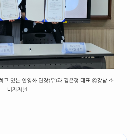
고 있는 안영화 단장(우)과 김은정 대표 ⓒ강남 소
비자저널