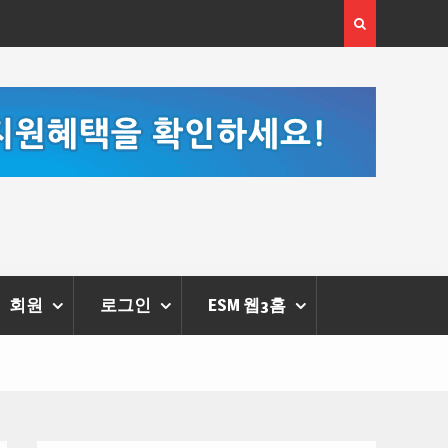
[정봉수 칼럼] 약정휴가의 종류와 운영방법
회원
로그인
ESM 웹3홈