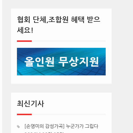
협회 단체,조합원 혜택 받으
세요!
최신기사
[손영미의 감성가곡] 누군가가 그립다