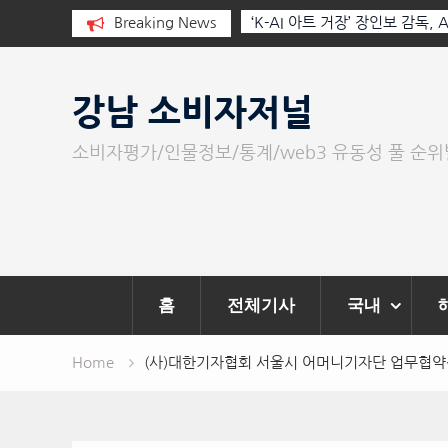
I와 청문회: 진실을 부르는 힘은 고성
Breaking News
‘K-AI 아트 거장’ 장인보 감독,
문이다.
‘2026 제2회 애니멀 아트 페스
Skip
to
강남 소비자저널
content
소비자평가/인물정보/통계/web3 유동성 풀 순
홈
전체기사
국내
Home
(사)대한기자협회 서울시 어머니기자단 업무협약