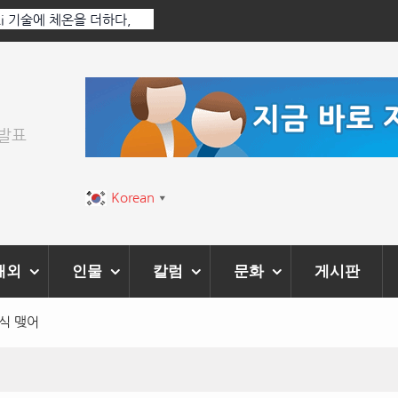
 Ai 기술에 체온을 더하다,
한국·브라질 슈퍼콘서트 올해 열린다
티벌’ 성황리에 막 내려
위발표
Korean
▼
해외
인물
칼럼
문화
게시판
식 맺어