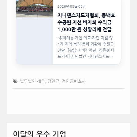
2026년 08월 08일
지니댄스지도자협회, 동백호
수공원 자선 바자회 수익금
1,000만 원 성황리에 전달
-취약계층 개인 의료·자립 지원 및
4개 지역 복지·문화 기관에 후원금
전달- [강남 소비자저널=김은정 대
표기자] 사단법인 지니댄스지도자
협회(이하 지니댄스지도자협회)가
지난…
법무법인 래우
,
정인균
,
정인균변호사
이달의 우수 기업