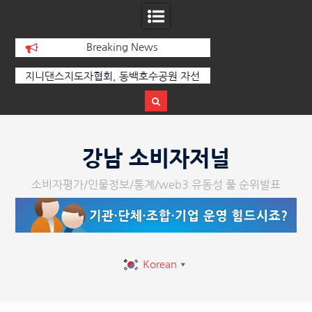
Breaking News
지니댄스지도자협회, 동백호수공원 자선
[손영미의 감성가곡]
바자회 수익금 1,000만 원 성황리에 전달
Skip
to
강남 소비자저널
content
소비자평가/인물정보/통계/web3 유동성 풀 순위발표
Korean
▼