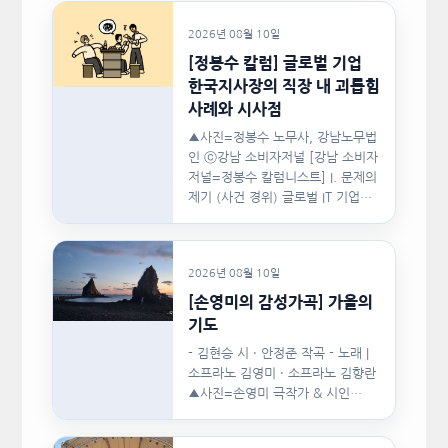
2026년 08월 10일
[정봉수 칼럼] 글로벌 기업
한국지사장의 직장 내 괴롭힘
사례와 시사점
▲사진=정봉수 노무사, 강남노무법
인 ⓒ강남 소비자저널 [강남 소비자
저널=정봉수 칼럼니스트] I. 문제의
제기 (사건 경위) 글로벌 IT 기업의
한국지사장은 2024년…
2026년 08월 10일
[손영미의 감성가곡] 가을의
기도
- 김현승 시 · 안정준 작곡 - 노래 |
소프라노 김영미 · 소프라노 김향란
▲사진=손영미 극작가 & 시인…