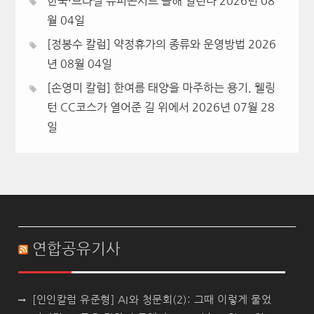
한국·브라질 슈퍼콘서트 올해 열린다
2026년 08
월 04일
[정봉수 칼럼] 약정휴가의 종류와 운영방법
2026
년 08월 04일
[손영미 칼럼] 한여름 태양을 마주하는 용기, 웰링
턴 CC코스가 열어준 길 위에서
2026년 07월 28
일
연합공유기사
[인인칼럼 유준형] AI와 청문회(2): 그때 이렇게 물었