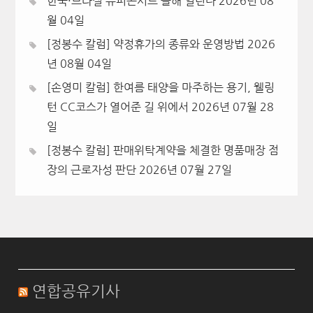
한국·브라질 슈퍼콘서트 올해 열린다
2026년 08
월 04일
[정봉수 칼럼] 약정휴가의 종류와 운영방법
2026
년 08월 04일
[손영미 칼럼] 한여름 태양을 마주하는 용기, 웰링
턴 CC코스가 열어준 길 위에서
2026년 07월 28
일
[정봉수 칼럼] 판매위탁계약을 체결한 명품매장 점
장의 근로자성 판단
2026년 07월 27일
연합공유기사