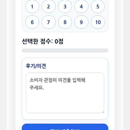
1
2
3
4
5
6
7
8
9
10
선택한 점수: 0점
후기/의견