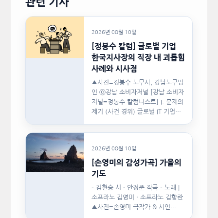
관련 기사
2026년 08월 10일
[정봉수 칼럼] 글로벌 기업
한국지사장의 직장 내 괴롭힘
사례와 시사점
▲사진=정봉수 노무사, 강남노무법
인 ⓒ강남 소비자저널 [강남 소비자
저널=정봉수 칼럼니스트] I. 문제의
제기 (사건 경위) 글로벌 IT 기업의
한국지사장은 2024년…
2026년 08월 10일
[손영미의 감성가곡] 가을의
기도
- 김현승 시 · 안정준 작곡 - 노래 |
소프라노 김영미 · 소프라노 김향란
▲사진=손영미 극작가 & 시인…