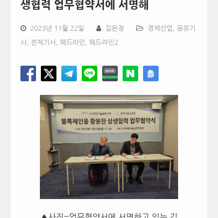
생협력 업무협약서에 서명해
2023년 11월 22일
김은정
경제산업
,
공유기
사
,
전체기사
,
헤드라인
,
헤드라인2
▲사진=업무협약서에 서명하고 있는 김