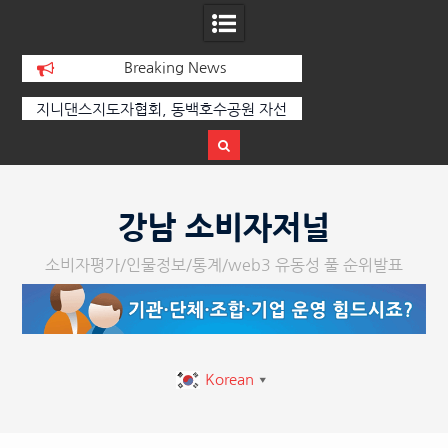
Breaking News
선
[손영미의 감성가곡] 누군가가 그립다
[인인칼럼 유준형] AI
달
르는 힘은 고성이 아
다
Skip
to
강남 소비자저널
content
소비자평가/인물정보/통계/web3 유동성 풀 순위발표
Korean
▼