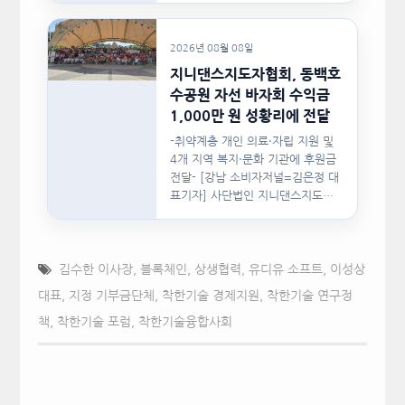
2026년 08월 08일
지니댄스지도자협회, 동백호
수공원 자선 바자회 수익금
1,000만 원 성황리에 전달
-취약계층 개인 의료·자립 지원 및
4개 지역 복지·문화 기관에 후원금
전달- [강남 소비자저널=김은정 대
표기자] 사단법인 지니댄스지도자
협회(이하 지니댄스지도자협회)가
지난…
김수한 이사장
,
블록체인
,
상생협력
,
유디유 소프트
,
이성상
대표
,
지정 기부금단체
,
착한기술 경제지원
,
착한기술 연구정
책
,
착한기술 포럼
,
착한기술융합사회