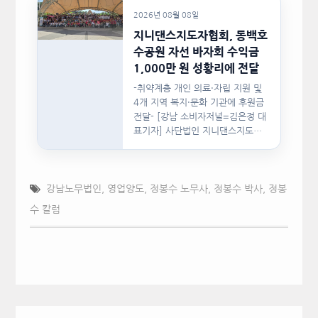
2026년 08월 08일
지니댄스지도자협회, 동백호
수공원 자선 바자회 수익금
1,000만 원 성황리에 전달
-취약계층 개인 의료·자립 지원 및
4개 지역 복지·문화 기관에 후원금
전달- [강남 소비자저널=김은정 대
표기자] 사단법인 지니댄스지도자
협회(이하 지니댄스지도자협회)가
지난…
강남노무법인
,
영업양도
,
정봉수 노무사
,
정봉수 박사
,
정봉
수 칼럼