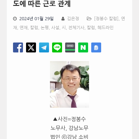
도에 따른 근로 관계
2024년 01월 29일
김은정
[정봉수 칼럼]
,
연
재
,
연재, 칼럼, 논평, 사설, 시
,
전체기사
,
칼럼
,
헤드라인
▲사진=정봉수
노무사, 강남노무
법인 ⓒ강남 소비