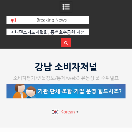
Breaking News
선
[손영미의 감성가곡] 누군가가 그립다
[인인칼럼 유준형] AI
달
르는 힘은 고성이 아
다
Skip
to
강남 소비자저널
content
소비자평가/인물정보/통계/web3 유동성 풀 순위발표
Korean
▼