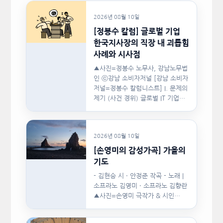
2026년 08월 10일
[정봉수 칼럼] 글로벌 기업
한국지사장의 직장 내 괴롭힘
사례와 시사점
▲사진=정봉수 노무사, 강남노무법
인 ⓒ강남 소비자저널 [강남 소비자
저널=정봉수 칼럼니스트] I. 문제의
제기 (사건 경위) 글로벌 IT 기업의
한국지사장은 2024년…
2026년 08월 10일
[손영미의 감성가곡] 가을의
기도
- 김현승 시 · 안정준 작곡 - 노래 |
소프라노 김영미 · 소프라노 김향란
▲사진=손영미 극작가 & 시인…