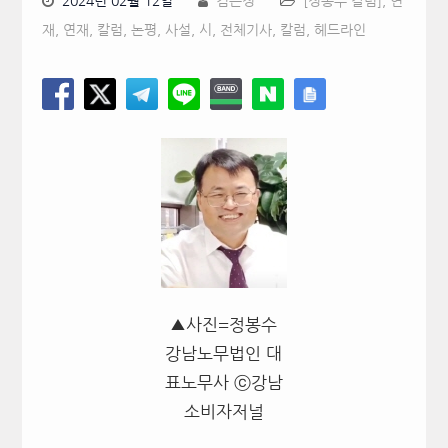
2024년 02월 12일
김은정
[정봉수 칼럼]
,
연
재
,
연재, 칼럼, 논평, 사설, 시
,
전체기사
,
칼럼
,
헤드라인
▲사진=정봉수
강남노무법인 대
표노무사 ⓒ강남
소비자저널