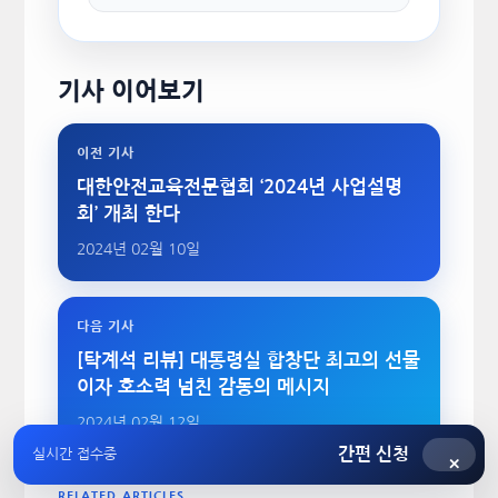
기사 이어보기
이전 기사
대한안전교육전문협회 ‘2024년 사업설명
회’ 개최 한다
2024년 02월 10일
다음 기사
[탁계석 리뷰] 대통령실 합창단 최고의 선물
이자 호소력 넘친 감동의 메시지
2024년 02월 12일
간편 신청
실시간 접수중
×
RELATED ARTICLES