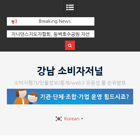
Breaking News
선
[손영미의 감성가곡] 누군가가 그립다
[인인칼럼 유준형] AI
달
르는 힘은 고성이 아
다
Skip
to
강남 소비자저널
content
소비자평가/인물정보/통계/web3 유동성 풀 순위발표
Korean
▼