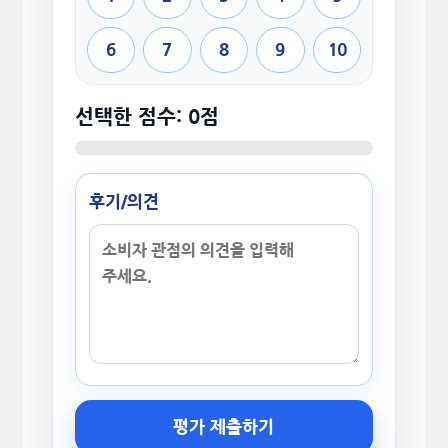
6
7
8
9
10
선택한 점수: 0점
후기/의견
평가 제출하기