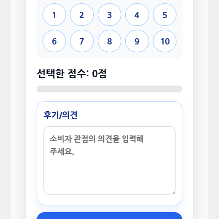
1
2
3
4
5
6
7
8
9
10
선택한 점수: 0점
후기/의견