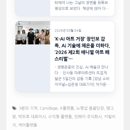
뒤에야 나는 그날의 장면을 유튜브
영상으로 보았다. 책상에 앉아 다른
문서를…
2026년 08월 04일
‘K-AI 아트 거장’ 장인보 감
독, Ai 기술에 체온을 더하다,
‘2026 제2회 애니멀 아트 페
스티벌’…
- 생명존중의 진심, AI 예술과 만나
다… 인사동 마루아트센터 뜨겁게
달군 5일간의 감동 기록 [강남 소비
자저널=김은정 대표기자] 차가운
인공지능(AI)…
3분의 기적
,
Carvillage
,
K플랫폼
,
노명섭 총괄단장
,
땡그
랑
,
박두호 대표이사
,
수익형 플랫폼
,
인페이 주식회사
,
카빌리
지
,
케이플랫폼