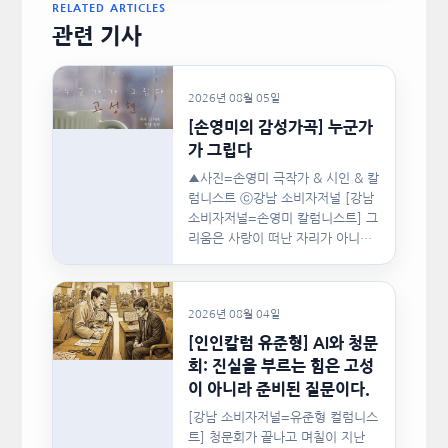
RELATED ARTICLES
관련 기사
2026년 08월 05일
[손영미의 감성가곡] 누군가
가 그립다
▲사진=손영미 극작가 & 시인 & 칼
럼니스트 ⓒ강남 소비자저널 [강남
소비자저널=손영미 칼럼니스트] 그
리움은 사랑이 떠난 자리가 아니라,
사랑이 머물렀던…
2026년 08월 04일
[인인칼럼 유준형] AI와 청문
회: 진실을 부르는 힘은 고성
이 아니라 준비된 질문이다.
[강남 소비자저널=유준형 컬럼니스
트] 청문회가 끝나고 며칠이 지난