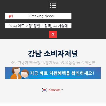
Breaking News
 부
‘K-AI 아트 거장’ 장인보 감독, Ai 기술에
한국·브라질 슈퍼콘서
이
체온을 더하다, ‘2026 제2회 애니멀 아트
페스티벌’ 성황리에 막 내려
Skip
to
강남 소비자저널
content
소비자평가/인물정보/통계/web3 유동성 풀 순위발표
Korean
▼