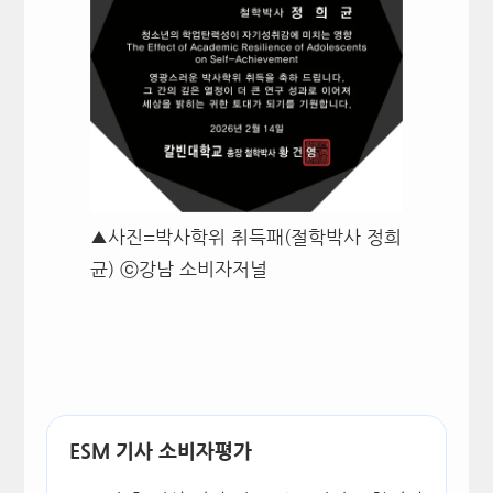
▲사진=박사학위 취득패(절학박사 정희
균) ⓒ강남 소비자저널
ESM 기사 소비자평가