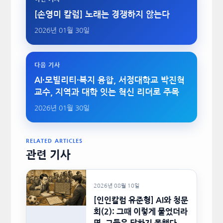
[손영미 칼럼] 노래는 경쟁하지 않는다
2026년 01월 30일
다음 기사
AI·모빌리티·복지 융합, 서정대학교 박진혁
교수, 지역과 대학 잇는 혁신 리더로 주목
2026년 01월 30일
RELATED ARTICLES
관련 기사
2026년 08월 10일
[인인칼럼 유준형] AI와 청문
회(2): 그때 이렇게 물었더라