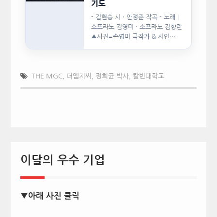
기도
- 김현승 시 · 안정준 작곡 - 노래 |
소프라노 김영미 · 소프라노 김향란
▲사진=손영미 극작가 & 시인…
THE MGC
,
더엠지씨
,
정희균 박사
,
칼빈대학교
이달의 우수 기업
▼아래 사진 클릭