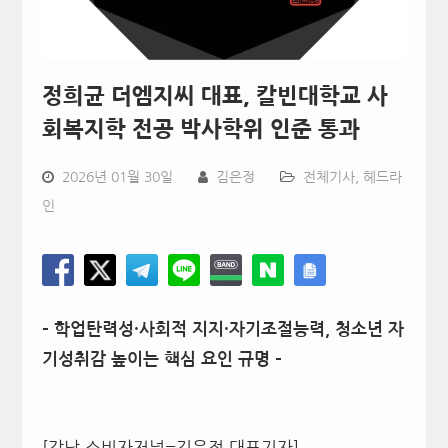
정희균 더엠지씨 대표, 칼빈대학교 사
회복지학 전공 박사학위 인준 통과
2026년 01월 30일
김은정
전체기사
,
헤드라
인
– 학업탄력성·사회적 지지·자기조절능력, 청소년 자
기성취감 높이는 핵심 요인 규명 –
[강남 소비자저널=김은정 대표기자]