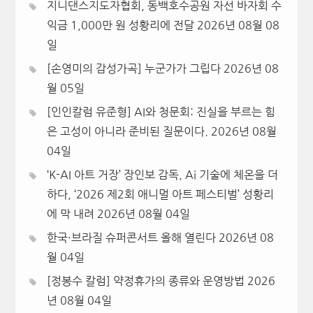
지니댄스지도자협회, 동백호수공원 자선 바자회 수
익금 1,000만 원 성황리에 전달
2026년 08월 08
일
[손영미의 감성가곡] 누군가가 그립다
2026년 08
월 05일
[인인칼럼 유준형] AI와 청문회: 진실을 부르는 힘
은 고성이 아니라 준비된 질문이다.
2026년 08월
04일
‘K-AI 아트 거장’ 장인보 감독, Ai 기술에 체온을 더
하다, ‘2026 제2회 애니멀 아트 페스티벌’ 성황리
에 막 내려
2026년 08월 04일
한국·브라질 슈퍼콘서트 올해 열린다
2026년 08
월 04일
[정봉수 칼럼] 약정휴가의 종류와 운영방법
2026
년 08월 04일