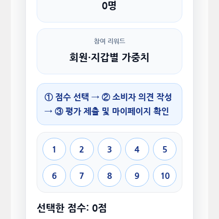
0명
참여 리워드
회원·지갑별 가중치
① 점수 선택 → ② 소비자 의견 작성
→ ③ 평가 제출 및 마이페이지 확인
1
2
3
4
5
6
7
8
9
10
선택한 점수: 0점