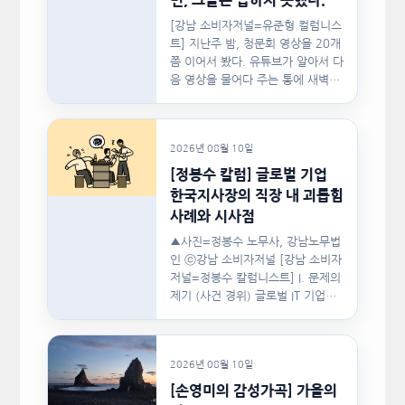
면, 그들은 답하지 못했다.
[강남 소비자저널=유준형 컬럼니스
트] 지난주 밤, 청문회 영상을 20개
쯤 이어서 봤다. 유튜브가 알아서 다
음 영상을 물어다 주는 통에 새벽…
2026년 08월 10일
[정봉수 칼럼] 글로벌 기업
한국지사장의 직장 내 괴롭힘
사례와 시사점
▲사진=정봉수 노무사, 강남노무법
인 ⓒ강남 소비자저널 [강남 소비자
저널=정봉수 칼럼니스트] I. 문제의
제기 (사건 경위) 글로벌 IT 기업의
한국지사장은 2024년…
2026년 08월 10일
[손영미의 감성가곡] 가을의