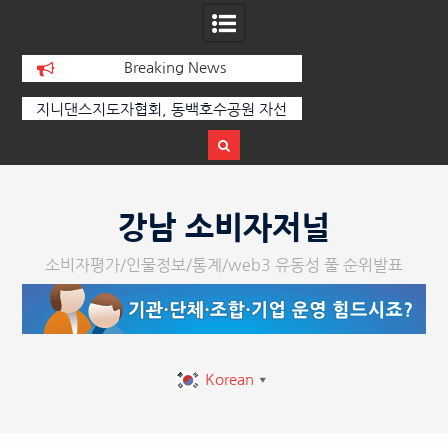
Breaking News
댄스지도자협회, 동백호수공원 자선
[손영미의 감성가곡] 누군가가 
회 수익금 1,000만 원 성황리에 전달
Skip
to
강남 소비자저널
content
소비자평가/인물정보/통계/web3 유동성 풀 순위발표
Korean
▼