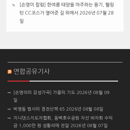
[손영미 칼럼] 한여름 태양을 마주하는 용기, 웰링
턴 CC코스가 열어준 길 위에서
2026년 07월 28
일
연합공유기사
[손영미의 감성가곡] 가을의 기도
2026년 08월 09
일
박영동 법사의 경전산책 65
2026년 08월 08일
지니댄스지도자협회, 동백호수공원 자선 바자회 수익
금 1,000만 원 성황리에 전달
2026년 08월 07일