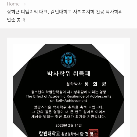
Home
정희균 더엠지씨 대표, 칼빈대학교 사회복지학 전공 박사학위
인준 통과