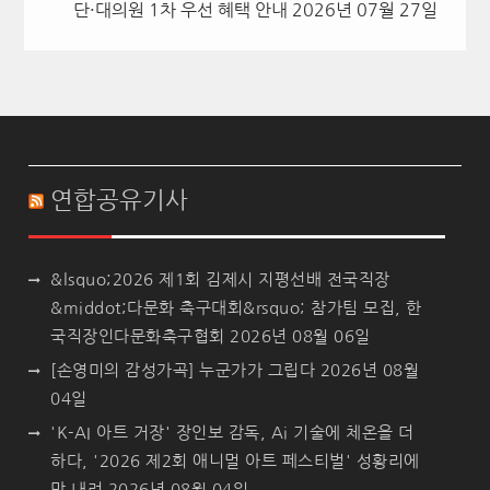
단·대의원 1차 우선 혜택 안내
2026년 07월 27일
연합공유기사
&lsquo;2026 제1회 김제시 지평선배 전국직장
&middot;다문화 축구대회&rsquo; 참가팀 모집, 한
국직장인다문화축구협회
2026년 08월 06일
[손영미의 감성가곡] 누군가가 그립다
2026년 08월
04일
'K-AI 아트 거장' 장인보 감독, Ai 기술에 체온을 더
하다, '2026 제2회 애니멀 아트 페스티벌' 성황리에
막 내려
2026년 08월 04일