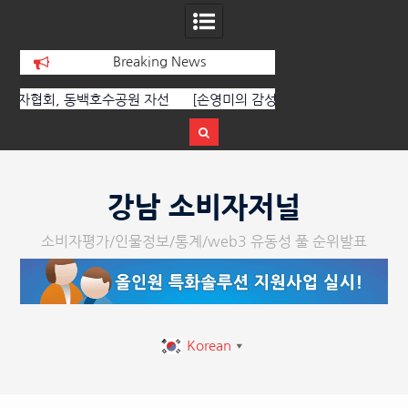
Breaking News
선
[손영미의 감성가곡] 누군가가 그립다
[인인칼럼 유준형] AI
달
르는 힘은 고성이 아
다
Skip
to
강남 소비자저널
content
소비자평가/인물정보/통계/web3 유동성 풀 순위발표
Korean
▼