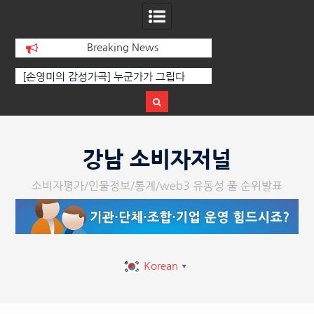
Breaking News
영미의 감성가곡] 누군가가 그립다
[인인칼럼 유준형] AI와 청문회:
르는 힘은 고성이 아니라 준비
다.
Skip
to
강남 소비자저널
content
소비자평가/인물정보/통계/web3 유동성 풀 순위발표
Korean
▼