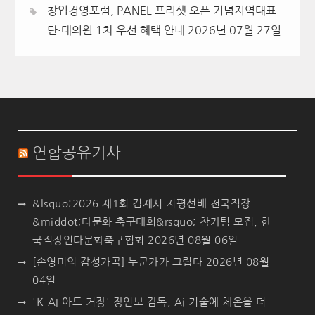
창업경영포럼, PANEL 프리셋 오픈 기념지역대표
단·대의원 1차 우선 혜택 안내
2026년 07월 27일
연합공유기사
&lsquo;2026 제1회 김제시 지평선배 전국직장
&middot;다문화 축구대회&rsquo; 참가팀 모집, 한
국직장인다문화축구협회
2026년 08월 06일
[손영미의 감성가곡] 누군가가 그립다
2026년 08월
04일
'K-AI 아트 거장' 장인보 감독, Ai 기술에 체온을 더