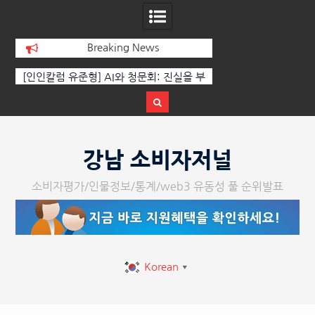
Breaking News
[인인칼럼 유준형] AI와 청문회: 진실을 부
‘K-AI 아트 거장’ 장
르는 힘은 고성이 아니라 준비된 질문이
체온을 더하다, ‘202
다.
페스티벌’ 성황
Skip
to
강남 소비자저널
content
소비자평가/인물정보/통계/web3 유동성 풀 순위발표
Korean
▼