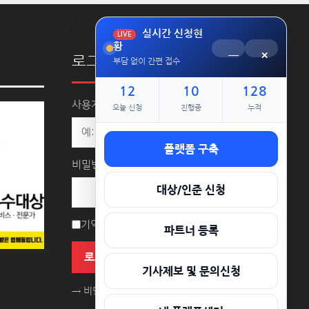
실시간 신청현
LIVE
황
─
×
로그인
부담 없이 간편 접수
12
10
128
사용자명 또는 이메일 주소
오늘 신청
진행중
누적
플랫폼 구축
비밀번호
대상/인준 신청
기억하기
파트너 등록
로그인
기사제보 및 문의신청
→ 비밀번호를 잊으셨나요?