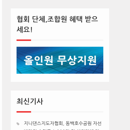
협회 단체,조합원 혜택 받으
세요!
최신기사
지니댄스지도자협회, 동백호수공원 자선