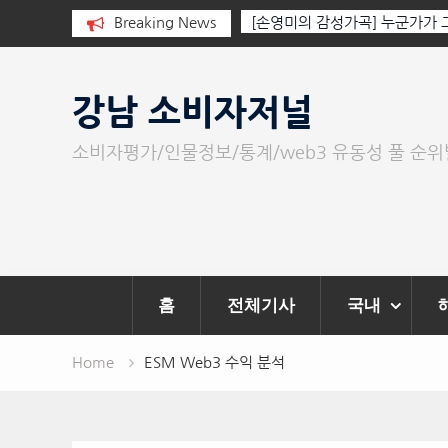
 누군가가 그립다
Breaking News
[인인칼럼 유준형] AI와 청문회
이 아니라 준비된 질문이다.
Skip
to
강남 소비자저널
content
소비자평가/인물정보/통계/web3 유동성 풀 순
홈
전체기사
국내
Home
ESM Web3 수익 분석