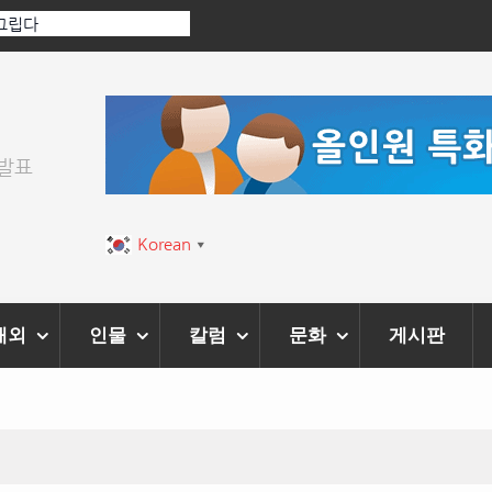
: 진실을 부르는 힘은 고성
‘K-AI 아트 거장’ 장인보 감독, Ai 기술에
‘2026 제2회 애니멀 아트 페스티벌’ 성황
위발표
Korean
▼
해외
인물
칼럼
문화
게시판