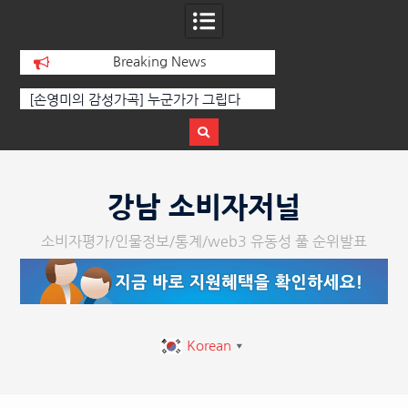
Breaking News
군가가 그립다
[인인칼럼 유준형] AI와 청문회: 진실을 부
‘K-
르는 힘은 고성이 아니라 준비된 질문이
체온을
다.
강남 소비자저널
소비자평가/인물정보/통계/web3 유동성 풀 순위발표
Korean
▼