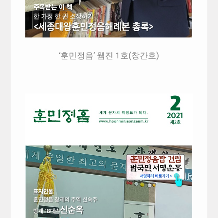
‘훈민정음’ 웹진 1호(창간호)