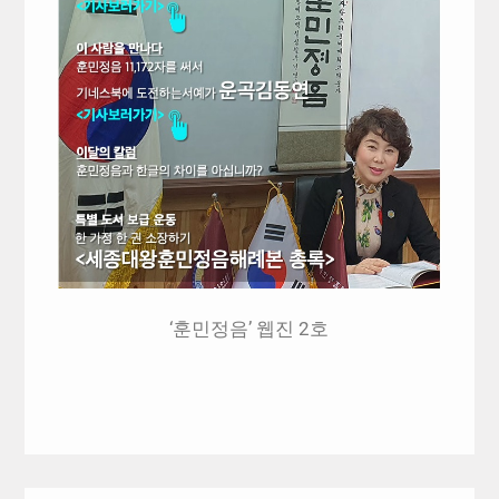
‘훈민정음’ 웹진 2호