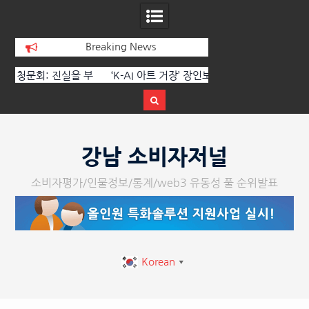
Breaking News
 부
‘K-AI 아트 거장’ 장인보 감독, Ai 기술에
한국·브라질 슈퍼콘서
이
체온을 더하다, ‘2026 제2회 애니멀 아트
페스티벌’ 성황리에 막 내려
Skip
to
강남 소비자저널
content
소비자평가/인물정보/통계/web3 유동성 풀 순위발표
Korean
▼