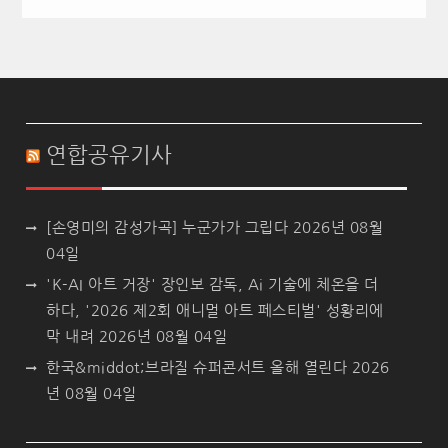
연합공유기사
[손영미의 감성가곡] 누군가가 그립다
2026년 08월
04일
'K-AI 아트 거장' 장인보 감독, Ai 기술에 체온을 더
하다, '2026 제2회 애니멀 아트 페스티벌' 성황리에
막 내려
2026년 08월 04일
한국&middot;브라질 슈퍼콘서트 올해 열린다
2026
년 08월 04일