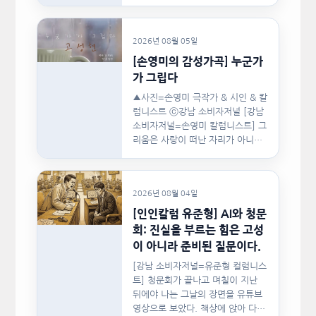
협회(이하 지니댄스지도자협회)가
지난…
2026년 08월 05일
[손영미의 감성가곡] 누군가
가 그립다
▲사진=손영미 극작가 & 시인 & 칼
럼니스트 ⓒ강남 소비자저널 [강남
소비자저널=손영미 칼럼니스트] 그
리움은 사랑이 떠난 자리가 아니라,
사랑이 머물렀던…
2026년 08월 04일
[인인칼럼 유준형] AI와 청문
회: 진실을 부르는 힘은 고성
이 아니라 준비된 질문이다.
[강남 소비자저널=유준형 컬럼니스
트] 청문회가 끝나고 며칠이 지난
뒤에야 나는 그날의 장면을 유튜브
영상으로 보았다. 책상에 앉아 다른