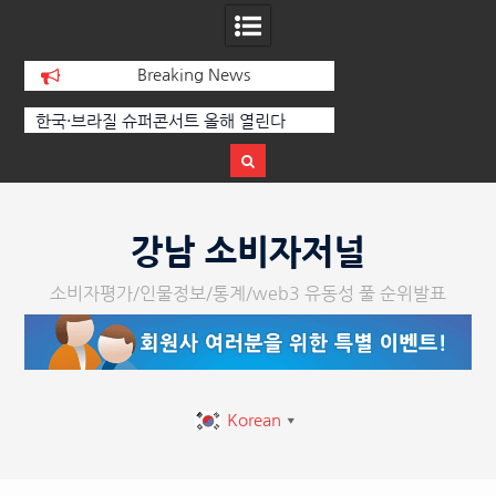
Breaking News
에
한국·브라질 슈퍼콘서트 올해 열린다
[정봉수 칼럼] 약정
트
Skip
to
강남 소비자저널
content
소비자평가/인물정보/통계/web3 유동성 풀 순위발표
Korean
▼