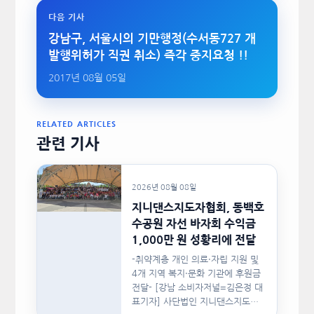
다음 기사
강남구, 서울시의 기만행정(수서동727 개
발행위허가 직권 취소) 즉각 중지요청 !!
2017년 08월 05일
RELATED ARTICLES
관련 기사
2026년 08월 08일
지니댄스지도자협회, 동백호
수공원 자선 바자회 수익금
1,000만 원 성황리에 전달
-취약계층 개인 의료·자립 지원 및
4개 지역 복지·문화 기관에 후원금
전달- [강남 소비자저널=김은정 대
표기자] 사단법인 지니댄스지도자