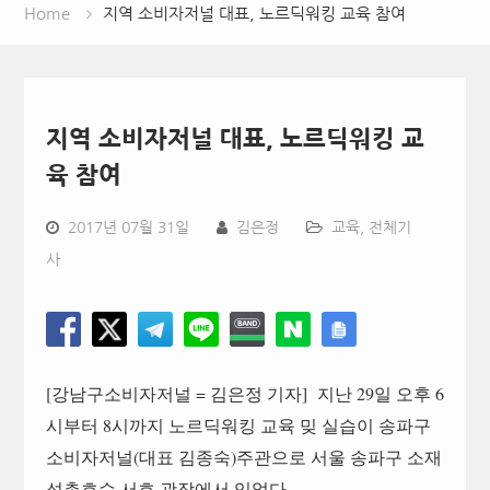
Home
지역 소비자저널 대표, 노르딕워킹 교육 참여
지역 소비자저널 대표, 노르딕워킹 교
육 참여
2017년 07월 31일
김은정
교육
,
전체기
사
[
강남구소비자저널
=
김은정 기자
]
지난
29
일 오후
6
시부터
8
시까지 노르딕워킹 교육 밎 실습이 송파구
소비자저널
(
대표 김종숙
)
주관으로 서울 송파구 소재
석촌호수 서호 광장에서 있었다
.