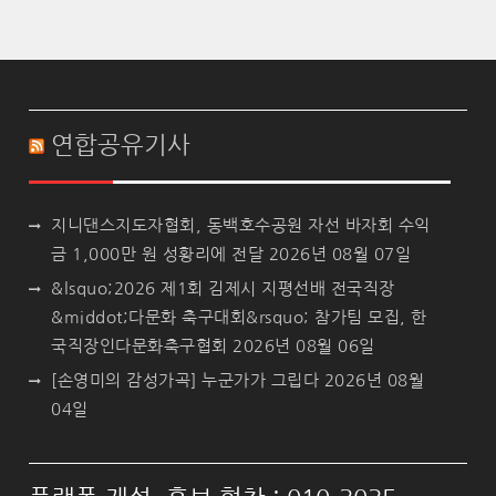
연합공유기사
지니댄스지도자협회, 동백호수공원 자선 바자회 수익
금 1,000만 원 성황리에 전달
2026년 08월 07일
&lsquo;2026 제1회 김제시 지평선배 전국직장
&middot;다문화 축구대회&rsquo; 참가팀 모집, 한
국직장인다문화축구협회
2026년 08월 06일
[손영미의 감성가곡] 누군가가 그립다
2026년 08월
04일