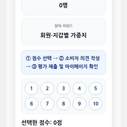
0명
참여 리워드
회원·지갑별 가중치
① 점수 선택 → ② 소비자 의견 작성
→ ③ 평가 제출 및 마이페이지 확인
1
2
3
4
5
6
7
8
9
10
선택한 점수: 0점