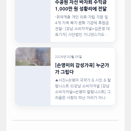
수공원 자선 바자회 수익금
1,000만 원 성황리에 전달
-취약계층 개인 의료·자립 지원 및
4개 지역 복지·문화 기관에 후원금
전달- [강남 소비자저널=김은정 대
표기자] 사단법인 지니댄스지도자
협회(이하 지니댄스지도자협회)가
지난…
2026년 08월 05일
[손영미의 감성가곡] 누군가
가 그립다
▲사진=손영미 극작가 & 시인 & 칼
럼니스트 ⓒ강남 소비자저널 [강남
소비자저널=손영미 칼럼니스트] 그
리움은 사랑이 떠난 자리가 아니라,
사랑이 머물렀던…