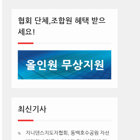
협회 단체,조합원 혜택 받으
세요!
최신기사
지니댄스지도자협회, 동백호수공원 자선