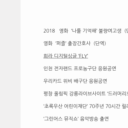
2018 영화 ‘나를 기억해’ 불량여고생 (
영화 ‘퍼즐’ 출장간호사 (단역)
희라 디지털싱글 ‘FLY’
인천 전자랜드 프로농구단 응원공연
우리카드 위비 배구단 응원공연
평창 올림픽 강릉라이브사이트 ‘드러머리노
‘초록우산 어린이재단’ 70주년 70시간 
‘그린어스 뮤직쇼’ 음악방송 출연