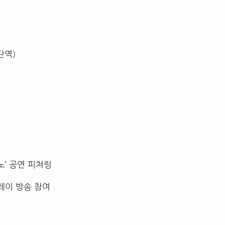
단역)
’ 공연 피쳐링
릴레이 방송 참여