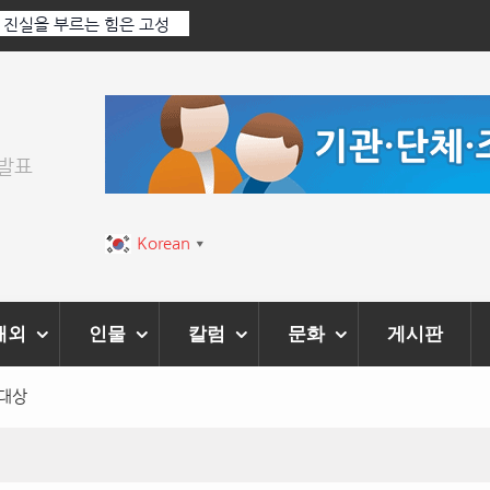
: 진실을 부르는 힘은 고성
‘K-AI 아트 거장’ 장인보 감독, Ai 기술에
‘2026 제2회 애니멀 아트 페스티벌’ 성황
위발표
Korean
▼
해외
인물
칼럼
문화
게시판
물대상