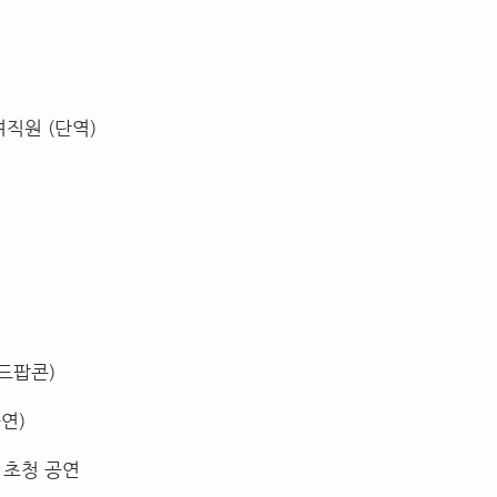
여직원 (단역)
드팝콘)
연)
 초청 공연