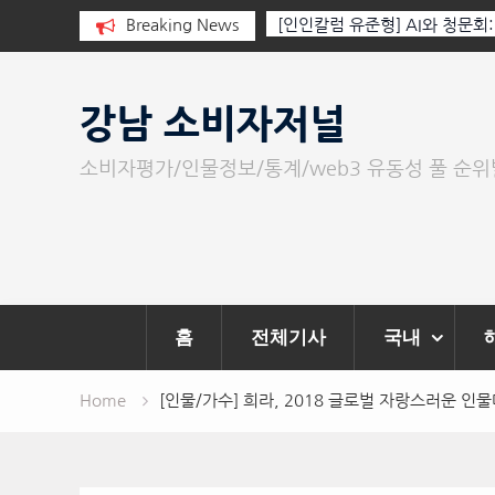
 누군가가 그립다
Breaking News
[인인칼럼 유준형] AI와 청문회
이 아니라 준비된 질문이다.
Skip
to
강남 소비자저널
content
소비자평가/인물정보/통계/web3 유동성 풀 순
홈
전체기사
국내
Home
[인물/가수] 희라, 2018 글로벌 자랑스러운 인