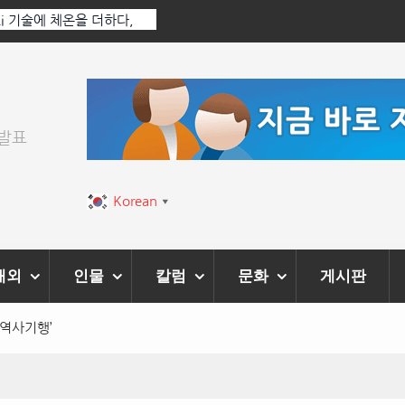
하다,
한국·브라질 슈퍼콘서트 올해 열린다
려
위발표
Korean
▼
해외
인물
칼럼
문화
게시판
 역사기행’