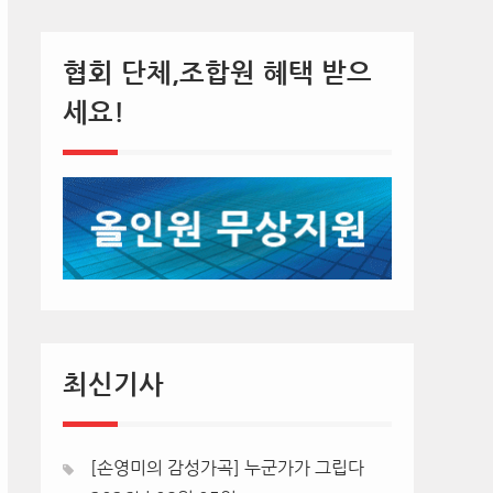
협회 단체,조합원 혜택 받으
세요!
최신기사
[손영미의 감성가곡] 누군가가 그립다