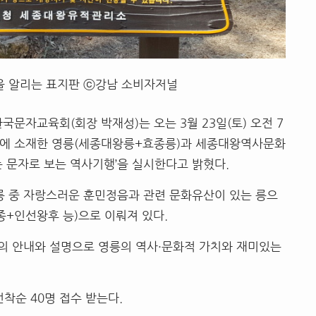
을 알리는 표지판 ⓒ강남 소비자저널
국문자교육회(회장 박재성)는 오는 3월 23일(토) 오전 7
주시에 소재한 영릉(세종대왕릉+효종릉)과 세종대왕역사문화
는 문자로 보는 역사기행’을 실시한다고 밝혔다.
 중 자랑스러운 훈민정음과 관련 문화유산이 있는 릉으
종+인선왕후 능)으로 이뤄져 있다.
의 안내와 설명으로 영릉의 역사·문화적 가치와 재미있는
착순 40명 접수 받는다.