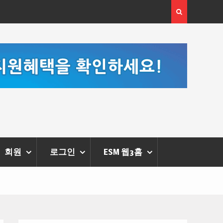
[정봉수 칼럼] 약정휴가의 종류와 운영방법
[손영미 칼럼
스가 열어준
회원
로그인
ESM 웹3홈