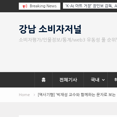
 부르는 힘은 고성
Breaking News
‘K-AI 아트 거장’ 장인보 감독, Ai 기술에 체온을 더
‘2026 제2회 애니멀 아트 페스티벌’ 성황리에 막 내
Skip
to
강남 소비자저널
content
소비자평가/인물정보/통계/web3 유동성 풀 순
홈
전체기사
국내
Home
[역사기행] ‘박재성 교수와 함께하는 문자로 보는