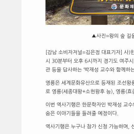
▲사진=왕의 숲 길
[강남 소비자저널=김은정 대표기자] 사)한
시 30분부터 오후 6시까지 경기도 여
관 등을 답사하는 ‘박재성 교수와 함께하
영릉은 세계문화유산으로 등재된 조선왕릉
로 영릉(세종대왕+소헌왕후 능), 영릉(효
이번 역사기행은 한문학자인 박재성 교수
숨은 이야기들을 들려줄 예정이다.
역사기행은 누구나 참가 신청 가능하며, 선