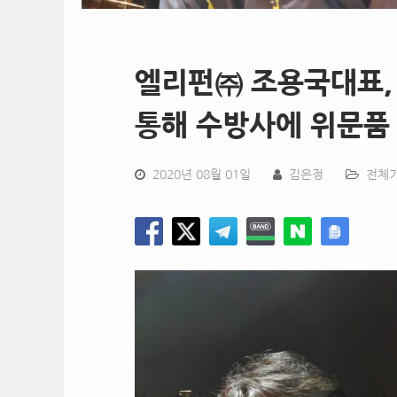
엘리펀㈜ 조용국대표,
통해 수방사에 위문품
2020년 08월 01일
김은정
전체