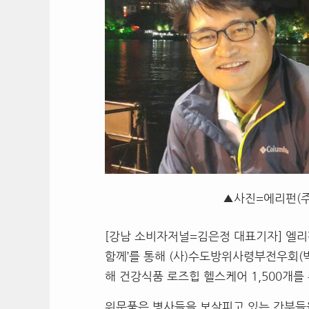
▲사진=에리펀(주
[강남 소비자저널=김은정 대표기자] 엘리펀
함께’를 통해 (사)수도방위사령부전우회(
해 건강식품 로즈힙 헬스케어 1,500개를
위문품은 병사들을 보살피고 있는 간부들