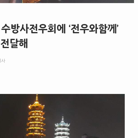
 수방사전우회에 ‘전우와함께’
 전달해
기사