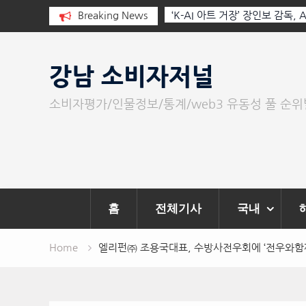
장인보 감독, Ai 기술에 체온을 더하다,
Breaking News
한국·브라질 슈퍼콘서트 올해 
멀 아트 페스티벌’ 성황리에 막 내려
Skip
to
강남 소비자저널
content
소비자평가/인물정보/통계/web3 유동성 풀 순
홈
전체기사
국내
Home
엘리펀㈜ 조용국대표, 수방사전우회에 ‘전우와함께