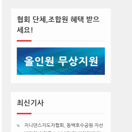
협회 단체,조합원 혜택 받으
세요!
최신기사
지니댄스지도자협회, 동백호수공원 자선