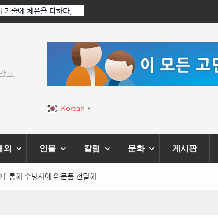
열린다
[정봉수 칼럼] 약정휴가의 종류와 운영방법
위발표
Korean
▼
해외
인물
칼럼
문화
게시판
’ 통해 수방사에 위문품 전달해