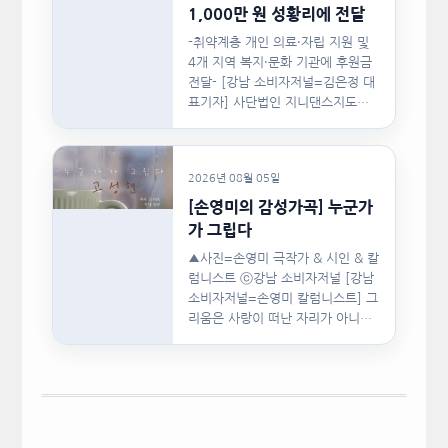
1,000만 원 성황리에 전달
-취약계층 개인 의료·자립 지원 및
4개 지역 복지·문화 기관에 후원금
전달- [강남 소비자저널=김은정 대
표기자] 사단법인 지니댄스지도자
협회(이하 지니댄스지도자협회)가
지난…
2026년 08월 05일
[손영미의 감성가곡] 누군가
가 그립다
▲사진=손영미 극작가 & 시인 & 칼
럼니스트 ⓒ강남 소비자저널 [강남
소비자저널=손영미 칼럼니스트] 그
리움은 사랑이 떠난 자리가 아니라,
사랑이 머물렀던…