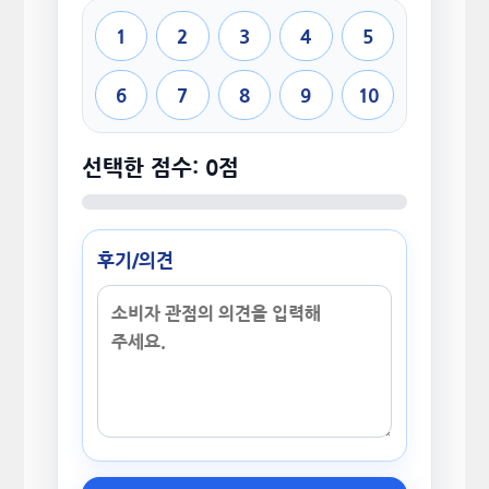
1
2
3
4
5
6
7
8
9
10
선택한 점수: 0점
후기/의견