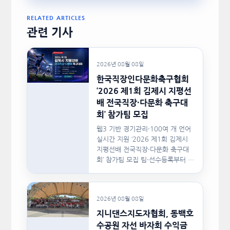
RELATED ARTICLES
관련 기사
2026년 08월 08일
한국직장인다문화축구협회
‘2026 제1회 김제시 지평선
배 전국직장·다문화 축구대
회’ 참가팀 모집
웹3 기반 경기관리·100여 개 언어
실시간 지원 ‘2026 제1회 김제시
지평선배 전국직장·다문화 축구대
회’ 참가팀 모집 팀·선수등록부터 경
기일정, 대진,…
2026년 08월 08일
지니댄스지도자협회, 동백호
수공원 자선 바자회 수익금