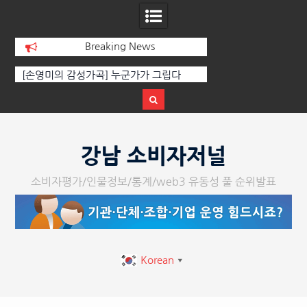
Breaking News
선
[손영미의 감성가곡] 누군가가 그립다
[인인칼럼 유준형] AI
달
르는 힘은 고성이 아
다
Skip
to
강남 소비자저널
content
소비자평가/인물정보/통계/web3 유동성 풀 순위발표
Korean
▼