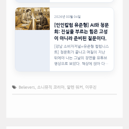
사랑이 머물렀던…
2026년 08월 04일
[인인칼럼 유준형] AI와 청문
회: 진실을 부르는 힘은 고성
이 아니라 준비된 질문이다.
[강남 소비자저널=유준형 컬럼니스
트] 청문회가 끝나고 며칠이 지난
뒤에야 나는 그날의 장면을 유튜브
영상으로 보았다. 책상에 앉아 다른
문서를…
Believers
,
소니뮤직 코리아
,
알렌 워커
,
이무진