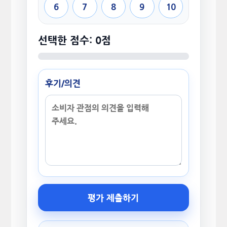
6
7
8
9
10
선택한 점수: 0점
후기/의견
평가 제출하기