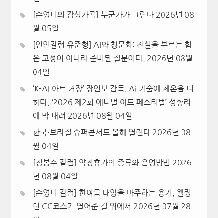
[손영미의 감성가곡] 누군가가 그립다
2026년 08
월 05일
[인인칼럼 유준형] AI와 청문회: 진실을 부르는 힘
은 고성이 아니라 준비된 질문이다.
2026년 08월
04일
‘K-AI 아트 거장’ 장인보 감독, Ai 기술에 체온을 더
하다, ‘2026 제2회 애니멀 아트 페스티벌’ 성황리
에 막 내려
2026년 08월 04일
한국·브라질 슈퍼콘서트 올해 열린다
2026년 08
월 04일
[정봉수 칼럼] 약정휴가의 종류와 운영방법
2026
년 08월 04일
[손영미 칼럼] 한여름 태양을 마주하는 용기, 웰링
턴 CC코스가 열어준 길 위에서
2026년 07월 28