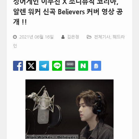
싱어게인 이무진 X 소니뮤직 코리아,
알렌 워커 신곡 Believers 커버 영상 공
개 !!
2021년 06월 16일
김은정
전체기사
,
헤드라
인