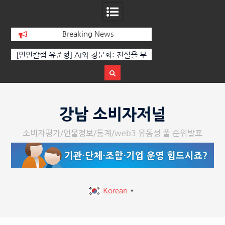
Breaking News
 부
‘K-AI 아트 거장’ 장인보 감독, Ai 기술에
한국·브라질 슈퍼콘서
이
체온을 더하다, ‘2026 제2회 애니멀 아트
페스티벌’ 성황리에 막 내려
Skip
to
강남 소비자저널
content
소비자평가/인물정보/통계/web3 유동성 풀 순위발표
Korean
▼