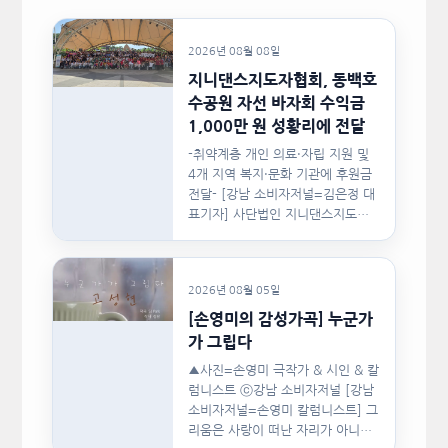
2026년 08월 08일
지니댄스지도자협회, 동백호
수공원 자선 바자회 수익금
1,000만 원 성황리에 전달
-취약계층 개인 의료·자립 지원 및
4개 지역 복지·문화 기관에 후원금
전달- [강남 소비자저널=김은정 대
표기자] 사단법인 지니댄스지도자
협회(이하 지니댄스지도자협회)가
지난…
2026년 08월 05일
[손영미의 감성가곡] 누군가
가 그립다
▲사진=손영미 극작가 & 시인 & 칼
럼니스트 ⓒ강남 소비자저널 [강남
소비자저널=손영미 칼럼니스트] 그
리움은 사랑이 떠난 자리가 아니라,