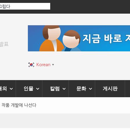
 그립다
[인인칼럼 유준형] AI와 청문회: 진실을 
이 아니라 준비된 질문이다.
위발표
Korean
▼
해외
인물
칼럼
문화
게시판
 작품 개발에 나선다