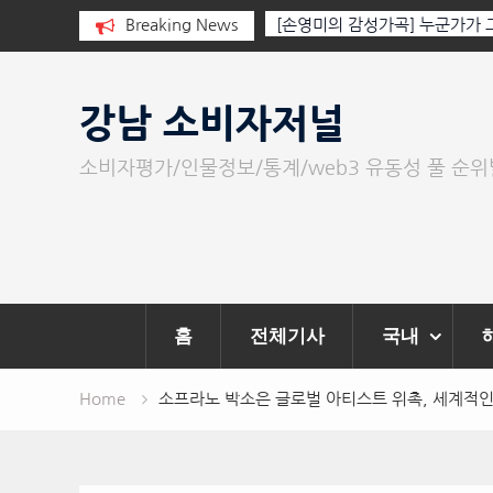
 동백호수공원 자선 바자회 수익금
Breaking News
[손영미의 감성가곡] 누군가가
에 전달
Skip
to
강남 소비자저널
content
소비자평가/인물정보/통계/web3 유동성 풀 순
홈
전체기사
국내
Home
소프라노 박소은 글로벌 아티스트 위촉, 세계적인