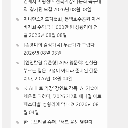
김제시 지평선배 전국직장·다문화 축구대
회’ 참가팀 모집
2026년 08월 08일
지니댄스지도자협회, 동백호수공원 자선
바자회 수익금 1,000만 원 성황리에 전
달
2026년 08월 08일
[손영미의 감성가곡] 누군가가 그립다
2026년 08월 05일
[인인칼럼 유준형] AI와 청문회: 진실을
부르는 힘은 고성이 아니라 준비된 질문
이다.
2026년 08월 04일
‘K-AI 아트 거장’ 장인보 감독, Ai 기술에
체온을 더하다, ‘2026 제2회 애니멀 아트
페스티벌’ 성황리에 막 내려
2026년 08
월 04일
한국·브라질 슈퍼콘서트 올해 열린다