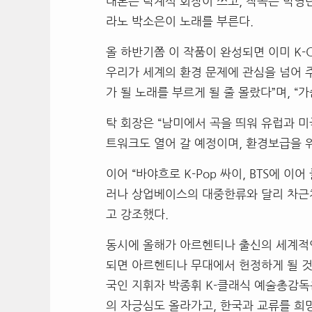
대본은 탁계석 회장이 쓰고, 작곡은 박영
라노 박소은이 노래를 부른다.
올 하반기쯤 이 작품이 완성되면 이미 K-C
우리가 세계의 환경 문제에 관심을 넘어 
가 될 노래를 부르게 될 줄 몰랐다”며, “
탁 회장은 “남미에서 곡을 띄워 유럽과 미
트워크도 열어 갈 예정이며, 환경보급을 
이어 “바야흐로 K-Pop 싸이, BTS에 
러나 상업베이스의 대중한류와 달리 차근
고 강조했다.
동시에 올해가 아르헨티나 출신의 세계적인
되면 아르헨티나 무대에서 헌정하게 될 
국인 지휘자 박종휘 K-클래식 예술총감독
의 자긍심도 올라가고, 한국과 교류를 희