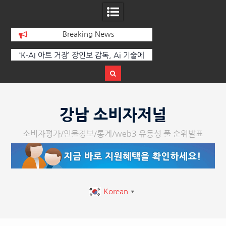
Breaking News
 부
‘K-AI 아트 거장’ 장인보 감독, Ai 기술에
한국·브라질 슈퍼콘서
이
체온을 더하다, ‘2026 제2회 애니멀 아트
페스티벌’ 성황리에 막 내려
Skip
to
강남 소비자저널
content
소비자평가/인물정보/통계/web3 유동성 풀 순위발표
Korean
▼