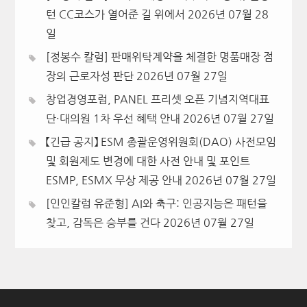
턴 CC코스가 열어준 길 위에서
2026년 07월 28
일
[정봉수 칼럼] 판매위탁계약을 체결한 명품매장 점
장의 근로자성 판단
2026년 07월 27일
창업경영포럼, PANEL 프리셋 오픈 기념지역대표
단·대의원 1차 우선 혜택 안내
2026년 07월 27일
【긴급 공지】 ESM 총괄운영위원회(DAO) 사전모임
및 회원제도 변경에 대한 사전 안내 및 포인트
ESMP, ESMX 무상 제공 안내
2026년 07월 27일
[인인칼럼 유준형] AI와 축구: 인공지능은 패턴을
찾고, 감독은 승부를 건다
2026년 07월 27일