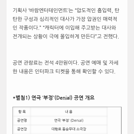
기획사 ‘바람엔터테인먼트’는 “압도적인 흡입력, 탄
탄한 구성과 심리적인 대사가 가장 압권인 매력적
인 작품이다.” “캐릭터에 이입해 주고받는 대사와
전개되는 상황이 극에 몰입하게 만든다”고 전했다.
공연 관람료는 전석 4만원이다. 공연 예매 및 자세
한 내용은 인터파크 티켓을 통해 확인할 수 있다.
*별첨1) 연극 ‘부정'(Denial) 공연 개요
항 목
내 용
공연명
연극 ‘부정’ (Denial)
공연장
대핚로 동숭무대 소극장