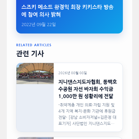
스즈키 메소드 황경익 회장 키키스타 방송
에 참여 의사 밝혀
2022년 09월 22일
RELATED ARTICLES
관련 기사
2026년 08월 08일
지니댄스지도자협회, 동백호
수공원 자선 바자회 수익금
1,000만 원 성황리에 전달
-취약계층 개인 의료·자립 지원 및
4개 지역 복지·문화 기관에 후원금
전달- [강남 소비자저널=김은정 대
표기자] 사단법인 지니댄스지도자
협회(이하 지니댄스지도자협회)가
지난…