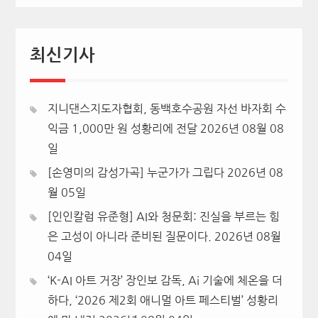
최신기사
지니댄스지도자협회, 동백호수공원 자선 바자회 수
익금 1,000만 원 성황리에 전달
2026년 08월 08
일
[손영미의 감성가곡] 누군가가 그립다
2026년 08
월 05일
[인인칼럼 유준형] AI와 청문회: 진실을 부르는 힘
은 고성이 아니라 준비된 질문이다.
2026년 08월
04일
‘K-AI 아트 거장’ 장인보 감독, Ai 기술에 체온을 더
하다, ‘2026 제2회 애니멀 아트 페스티벌’ 성황리