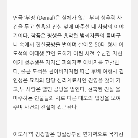
연극 ‘부정'(Denial)은 실체가 없는 부녀 성추행 사
건을 두고 현혹된 진실 앞에 마주선 네 사람의 이야
기이다. 작품은 평생을 흉악한 범죄자들의 틈바구
니 속에서 진실공방을 벌이며 살아온 50대 형사 이
도석의 여대생 딸인 묘희가 어린 시절 수년간 자신
에게 성추행을 저지른 피의자로 아버지를 고발한
다. 줄곧 도석을 친아버지처럼 따른 후배 여형사 김
인성은 묘희의 담당 심리치료사인 진영을 찾아 가
고,두 사람은 열띤 공방을 벌인다. 현혹된 진실 을
마주하는 인물들의 서로 다른 태도와 입장을 보여
주며 사건의 진실에 접근한다.
이도석’역 김정팔은 명실상부한 연기력으로 묵직한