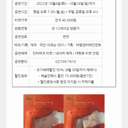
공연기간
2022년 10월4일(화)~ 10월16일(일)까지
공연시간
평일 오후 7:30 (월 쉼) / 주말,공휴일 오후 4시
티켓가격
전석 40,000원
관람연령
만 12세이상 관람가
공연장르
연극
제작/기획
제작 : 극단 ‘이유는 있다 / 기획 : 바람엔터테인먼트
공연예매
인터파크 티켓 / 네이버 예약 / 대학로 티켓 닷컴
공연문의
02)745-7610
– 조기예매할인 50% (9월 30일까지 예매시)
할인정보
– 예술인패스 할인 15,000원(동반1인)
* 할인증빙서류 현장 미지참 시 차액지불