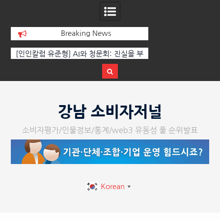
Breaking News
 부
‘K-AI 아트 거장’ 장인보 감독, Ai 기술에
한국·브라질 슈퍼콘서
이
체온을 더하다, ‘2026 제2회 애니멀 아트
페스티벌’ 성황리에 막 내려
Skip
to
강남 소비자저널
content
소비자평가/인물정보/통계/web3 유동성 풀 순위발표
Korean
▼