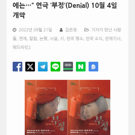
에는…” 연극 ‘부정’(Denial) 10월 4일
개막
2022년 09월 21일
김은정
기자가 만난 사람
들
,
연재, 칼럼, 논평, 사설, 시
,
전국 명소
,
전국 소식
,
전체기사
,
헤드라인2