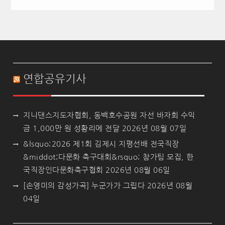
연합공유기사
지니댄스지도자협회, 동백호수공원 자선 바자회 수익
금 1,000만 원 성황리에 전달
2026년 08월 07일
&lsquo;2026 제1회 김제시 지평선배 전국직장
&middot;다문화 축구대회&rsquo; 참가팀 모집, 한
국직장인다문화축구협회
2026년 08월 06일
[손영미의 감성가곡] 누군가가 그립다
2026년 08월
04일