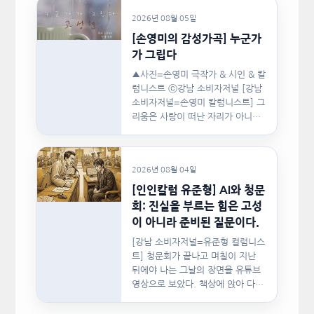
2026년 08월 05일
[손영미의 감성가곡] 누군가
가 그립다
▲사진=손영미 극작가 & 시인 & 칼
럼니스트 ⓒ강남 소비자저널 [강남
소비자저널=손영미 칼럼니스트] 그
리움은 사랑이 떠난 자리가 아니라,
사랑이 머물렀던…
2026년 08월 04일
[인인칼럼 유준형] AI와 청문
회: 진실을 부르는 힘은 고성
이 아니라 준비된 질문이다.
[강남 소비자저널=유준형 컬럼니스
트] 청문회가 끝나고 며칠이 지난
뒤에야 나는 그날의 장면을 유튜브
영상으로 보았다. 책상에 앉아 다른
문서를…