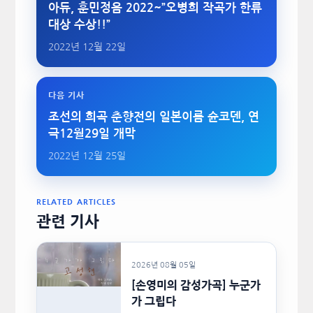
아듀, 훈민정음 2022~”오병희 작곡가 한류
대상 수상!!”
2022년 12월 22일
다음 기사
조선의 희곡 춘향전의 일본이름 슌코덴, 연
극12월29일 개막
2022년 12월 25일
RELATED ARTICLES
관련 기사
2026년 08월 05일
[손영미의 감성가곡] 누군가
가 그립다