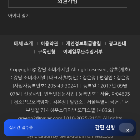
회원가입
아이디 찾기
매체 소개
이용약관
개인정보취급방침
광고안내
구독신청
이메일무단수집거부
Copyright © 강남 소비자저널 All right reserved. 상호(제호)
: 강남 소비자저널 | 대표자(발행인) : 김은정 | 편집인 : 김은정
|사업자등록번호: 205-43-30241｜등록일 : 2017년 09월
07일 | 신문사업, 인터넷신문사업 | 등록번호 : 서울, 아04695
| 청소년보호책임자 : 김은정 | 발행소 : 서울특별시 금천구 서
부샛길 714 하우스디어반 오피스텔 1403호 |
greenp2@naver.com | 010-3035-3100| All rights
reserved.
간편 신청
실시간 접수중
×
Syndication by
SMBAforum & Presscoop