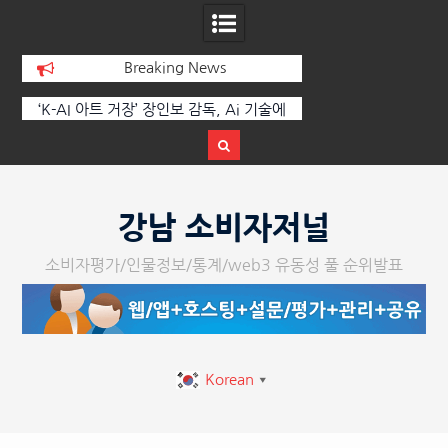
Breaking News
에
한국·브라질 슈퍼콘서트 올해 열린다
[정봉수 칼럼] 약정
트
Skip
to
강남 소비자저널
content
소비자평가/인물정보/통계/web3 유동성 풀 순위발표
Korean
▼