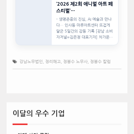
‘2026 제2회 애니멀 아트 페
스티벌’…
- 생명존중의 진심, AI 예술과 만나
다… 인사동 마루아트센터 뜨겁게
달군 5일간의 감동 기록 [강남 소비
자저널=김은정 대표기자] 차가운
인공지능(AI)…
강남노무법인
,
정리해고
,
정봉수 노무사
,
정봉수 칼럼
이달의 우수 기업