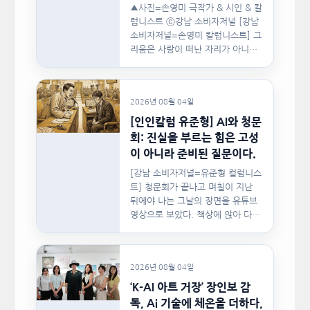
▲사진=손영미 극작가 & 시인 & 칼
럼니스트 ⓒ강남 소비자저널 [강남
소비자저널=손영미 칼럼니스트] 그
리움은 사랑이 떠난 자리가 아니라,
사랑이 머물렀던…
2026년 08월 04일
[인인칼럼 유준형] AI와 청문
회: 진실을 부르는 힘은 고성
이 아니라 준비된 질문이다.
[강남 소비자저널=유준형 컬럼니스
트] 청문회가 끝나고 며칠이 지난
뒤에야 나는 그날의 장면을 유튜브
영상으로 보았다. 책상에 앉아 다른
문서를…
2026년 08월 04일
‘K-AI 아트 거장’ 장인보 감
독, Ai 기술에 체온을 더하다,