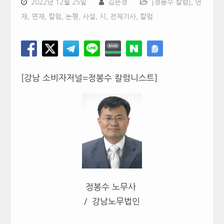
2022년 12월 25일
김은정
[정봉수 칼럼]
,
연
재
,
연재, 칼럼, 논평, 사설, 시
,
전체기사
,
칼럼
[강남 소비자저널=정봉수 칼럼니스트]
정봉수 노무사
/ 강남노무법인