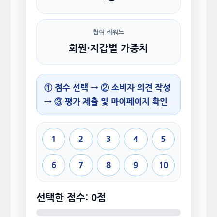
참여 리워드
회원·지갑별 가중치
① 점수 선택 → ② 소비자 의견 작성
→ ③ 평가 제출 및 마이페이지 확인
1
2
3
4
5
6
7
8
9
10
선택한 점수: 0점