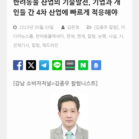
반려동물 산업의 기술발전, 기업과 개
인들 간 4차 산업에 빠르게 적응해야
2023년 05월 03일
김은정
[김종우 칼럼]
,
미
디어뉴스룸
,
반려동물에세이
,
연재
,
연재, 칼럼, 논평, 사설, 시
,
전체기사
,
칼럼
,
헤드라인
[강남 소비자저널=김종우 칼럼니스트]