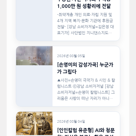
1,000만 원 성황리에 전달
-취약계층 개인 의료·자립 지원 및
4개 지역 복지·문화 기관에 후원금
전달- [강남 소비자저널=김은정 대
표기자] 사단법인 지니댄스지도자
협회(이하 지니댄스지도자협회)가
지난…
2026년 08월 05일
[손영미의 감성가곡] 누군가
가 그립다
▲사진=손영미 극작가 & 시인 & 칼
럼니스트 ⓒ강남 소비자저널 [강남
소비자저널=손영미 칼럼니스트] 그
리움은 사랑이 떠난 자리가 아니라,
사랑이 머물렀던…
2026년 08월 04일
[인인칼럼 유준형] AI와 청문