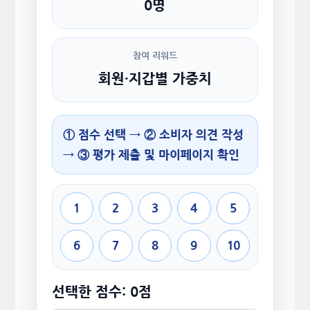
0명
참여 리워드
회원·지갑별 가중치
① 점수 선택 → ② 소비자 의견 작성
→ ③ 평가 제출 및 마이페이지 확인
1
2
3
4
5
6
7
8
9
10
선택한 점수: 0점