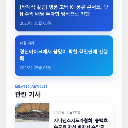
[탁계석 칼럼] 명품 고택 K- 풍류 콘서트, 1/
N 수익 배당 투자형 방식으로 진행
2023년 05월 03일
다음 기사
경신바이크에서 봄맞이 착한 할인판매 진행
해
2023년 05월 05일
RELATED ARTICLES
관련 기사
2026년 08월 08일
지니댄스지도자협회, 동백호
수공원 자선 바자회 수익금