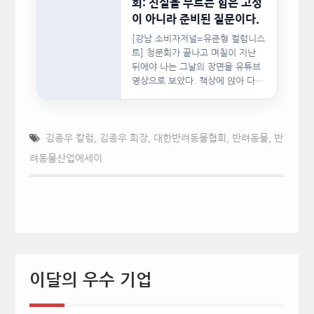
회: 진실을 부르는 힘은 고성
이 아니라 준비된 질문이다.
[강남 소비자저널=유준형 컬럼니스
트] 청문회가 끝나고 며칠이 지난
뒤에야 나는 그날의 장면을 유튜브
영상으로 보았다. 책상에 앉아 다른
문서를…
김종우 칼럼
,
김종우 회장
,
대한반려동물협회
,
반려동물
,
반
려동물산업에세이
이달의 우수 기업