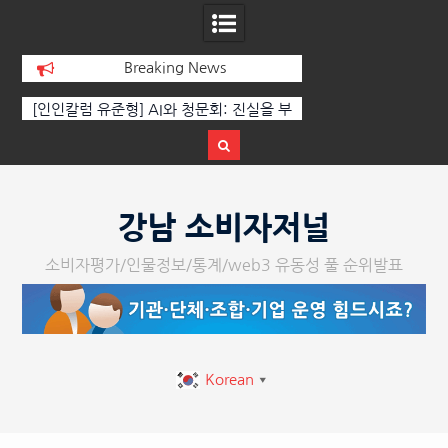
Breaking News
 부
‘K-AI 아트 거장’ 장인보 감독, Ai 기술에
한국·브라질 슈퍼콘서
이
체온을 더하다, ‘2026 제2회 애니멀 아트
페스티벌’ 성황리에 막 내려
Skip
to
강남 소비자저널
content
소비자평가/인물정보/통계/web3 유동성 풀 순위발표
Korean
▼