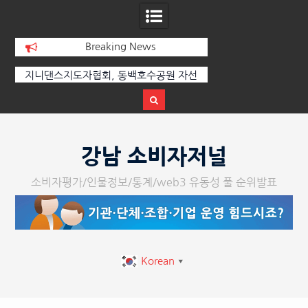
Breaking News
지니댄스지도자협회, 동백호수공원 자선
[손영미의 감성가곡]
바자회 수익금 1,000만 원 성황리에 전달
Skip
to
강남 소비자저널
content
소비자평가/인물정보/통계/web3 유동성 풀 순위발표
Korean
▼