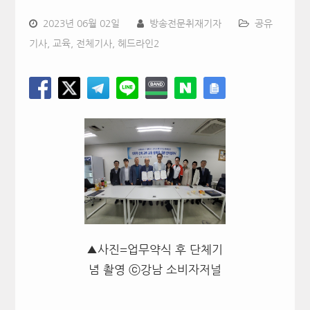
2023년 06월 02일
방송전문취재기자
공유
기사
,
교육
,
전체기사
,
헤드라인2
▲사진=업무약식 후 단체기
념 촬영 ⓒ강남 소비자저널