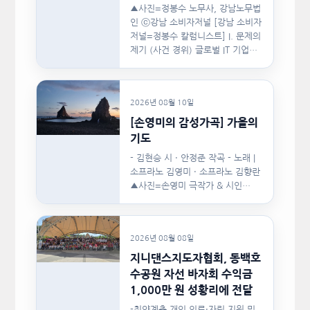
▲사진=정봉수 노무사, 강남노무법
인 ⓒ강남 소비자저널 [강남 소비자
저널=정봉수 칼럼니스트] I. 문제의
제기 (사건 경위) 글로벌 IT 기업의
한국지사장은 2024년…
2026년 08월 10일
[손영미의 감성가곡] 가을의
기도
- 김현승 시 · 안정준 작곡 - 노래 |
소프라노 김영미 · 소프라노 김향란
▲사진=손영미 극작가 & 시인…
2026년 08월 08일
지니댄스지도자협회, 동백호
수공원 자선 바자회 수익금
1,000만 원 성황리에 전달
-취약계층 개인 의료·자립 지원 및