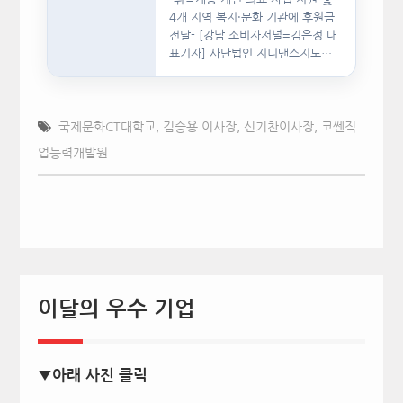
4개 지역 복지·문화 기관에 후원금
전달- [강남 소비자저널=김은정 대
표기자] 사단법인 지니댄스지도자
협회(이하 지니댄스지도자협회)가
지난…
국제문화CT대학교
,
김승용 이사장
,
신기찬이사장
,
코쎈직
업능력개발원
이달의 우수 기업
▼아래 사진 클릭