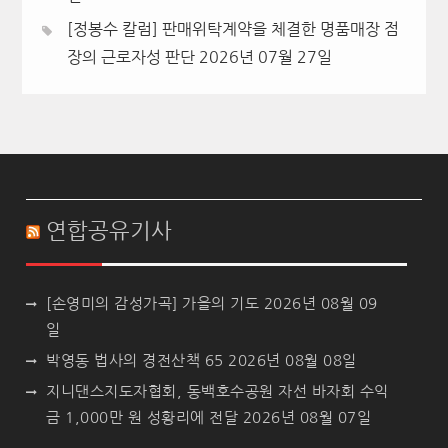
[정봉수 칼럼] 판매위탁계약을 체결한 명품매장 점
장의 근로자성 판단
2026년 07월 27일
연합공유기사
[손영미의 감성가곡] 가을의 기도
2026년 08월 09
일
박영동 법사의 경전산책 65
2026년 08월 08일
지니댄스지도자협회, 동백호수공원 자선 바자회 수익
금 1,000만 원 성황리에 전달
2026년 08월 07일