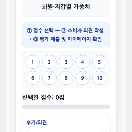
회원·지갑별 가중치
① 점수 선택 → ② 소비자 의견 작성
→ ③ 평가 제출 및 마이페이지 확인
1
2
3
4
5
6
7
8
9
10
선택한 점수: 0점
후기/의견