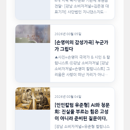
4개 지역 복지·문화 기관에 후원금
전달- [강남 소비자저널=김은정 대
표기자] 사단법인 지니댄스지도자
협회(이하 지니댄스지도자협회)가
지난…
2026년 08월 05일
[손영미의 감성가곡] 누군가
가 그립다
▲사진=손영미 극작가 & 시인 & 칼
럼니스트 ⓒ강남 소비자저널 [강남
소비자저널=손영미 칼럼니스트] 그
리움은 사랑이 떠난 자리가 아니라,
사랑이 머물렀던…
2026년 08월 04일
[인인칼럼 유준형] AI와 청문
회: 진실을 부르는 힘은 고성
이 아니라 준비된 질문이다.
[강남 소비자저널=유준형 컬럼니스