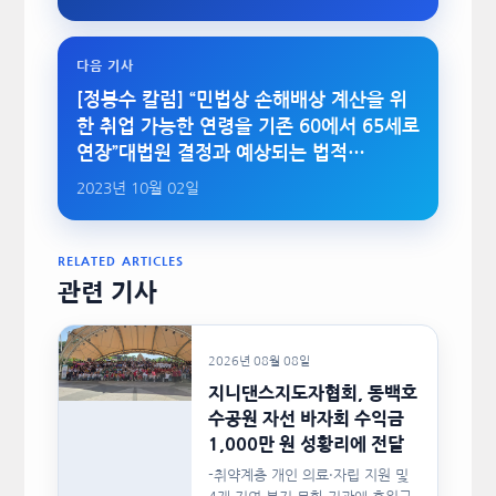
다음 기사
[정봉수 칼럼] “민법상 손해배상 계산을 위
한 취업 가능한 연령을 기존 60에서 65세로
연장”대법원 결정과 예상되는 법적…
2023년 10월 02일
RELATED ARTICLES
관련 기사
2026년 08월 08일
지니댄스지도자협회, 동백호
수공원 자선 바자회 수익금
1,000만 원 성황리에 전달
-취약계층 개인 의료·자립 지원 및