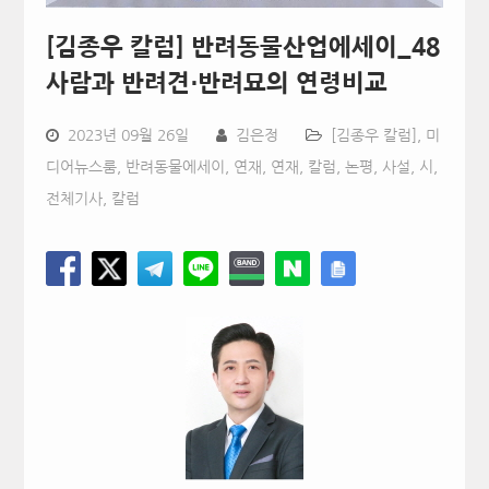
[김종우 칼럼] 반려동물산업에세이_48
사람과 반려견⋅반려묘의 연령비교
2023년 09월 26일
김은정
[김종우 칼럼]
,
미
디어뉴스룸
,
반려동물에세이
,
연재
,
연재, 칼럼, 논평, 사설, 시
,
전체기사
,
칼럼