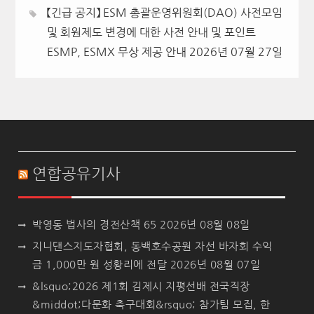
【긴급 공지】 ESM 총괄운영위원회(DAO) 사전모임
및 회원제도 변경에 대한 사전 안내 및 포인트
ESMP, ESMX 무상 제공 안내
2026년 07월 27일
연합공유기사
박영동 법사의 경전산책 65
2026년 08월 08일
지니댄스지도자협회, 동백호수공원 자선 바자회 수익
금 1,000만 원 성황리에 전달
2026년 08월 07일
&lsquo;2026 제1회 김제시 지평선배 전국직장
&middot;다문화 축구대회&rsquo; 참가팀 모집, 한