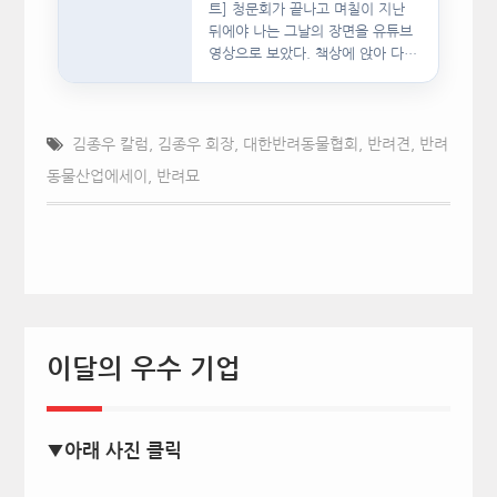
트] 청문회가 끝나고 며칠이 지난
뒤에야 나는 그날의 장면을 유튜브
영상으로 보았다. 책상에 앉아 다른
문서를…
김종우 칼럼
,
김종우 회장
,
대한반려동물협회
,
반려견
,
반려
동물산업에세이
,
반려묘
이달의 우수 기업
▼아래 사진 클릭