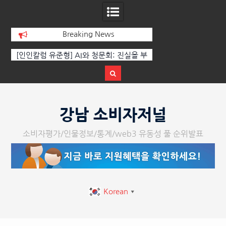
Breaking News
회: 진실을 부
‘K-AI 아트 거장’ 장인보 감독, Ai 기술에
한국·브라
준비된 질문이
체온을 더하다, ‘2026 제2회 애니멀 아트
페스티벌’ 성황리에 막 내려
Skip
to
강남 소비자저널
content
소비자평가/인물정보/통계/web3 유동성 풀 순위발표
Korean
▼