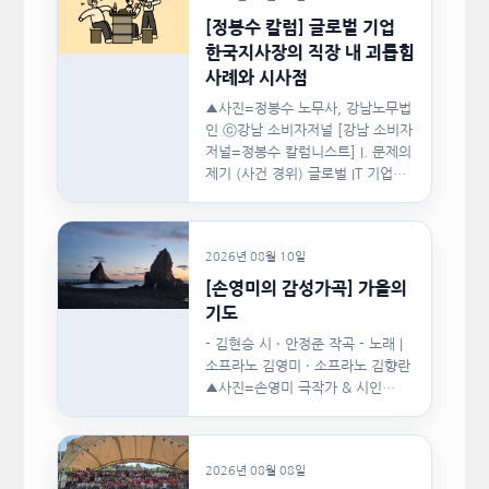
[정봉수 칼럼] 글로벌 기업
한국지사장의 직장 내 괴롭힘
사례와 시사점
▲사진=정봉수 노무사, 강남노무법
인 ⓒ강남 소비자저널 [강남 소비자
저널=정봉수 칼럼니스트] I. 문제의
제기 (사건 경위) 글로벌 IT 기업의
한국지사장은 2024년…
2026년 08월 10일
[손영미의 감성가곡] 가을의
기도
- 김현승 시 · 안정준 작곡 - 노래 |
소프라노 김영미 · 소프라노 김향란
▲사진=손영미 극작가 & 시인…
2026년 08월 08일