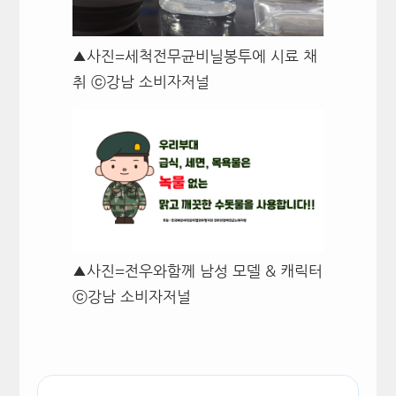
▲사진=세척전무균비닐봉투에 시료 채
취 ⓒ강남 소비자저널
▲사진=전우와함께 남성 모델 & 캐릭터
ⓒ강남 소비자저널