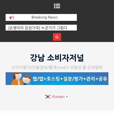
Breaking News
선
[손영미의 감성가곡] 누군가가 그립다
[인인칼럼 유준형] AI
달
르는 힘은 고성이 아
다
Skip
to
강남 소비자저널
content
소비자평가/인물정보/통계/web3 유동성 풀 순위발표
Korean
▼