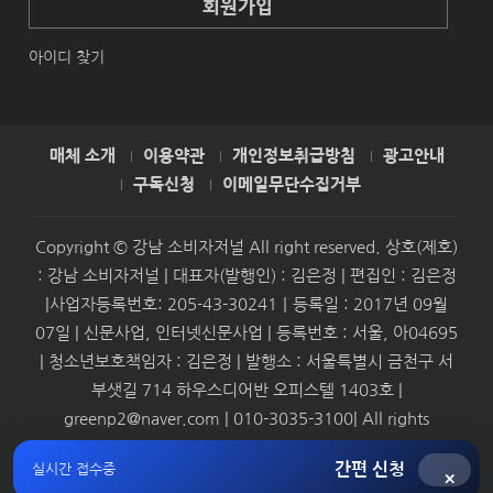
회원가입
아이디 찾기
매체 소개
이용약관
개인정보취급방침
광고안내
구독신청
이메일무단수집거부
Copyright © 강남 소비자저널 All right reserved. 상호(제호)
: 강남 소비자저널 | 대표자(발행인) : 김은정 | 편집인 : 김은정
|사업자등록번호: 205-43-30241｜등록일 : 2017년 09월
07일 | 신문사업, 인터넷신문사업 | 등록번호 : 서울, 아04695
| 청소년보호책임자 : 김은정 | 발행소 : 서울특별시 금천구 서
부샛길 714 하우스디어반 오피스텔 1403호 |
greenp2@naver.com | 010-3035-3100| All rights
reserved.
간편 신청
실시간 접수중
×
Syndication by
SMBAforum & Presscoop