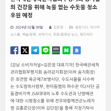
의 건강을 위해 녹물 없는 수돗물 청소
후원 예정
2024년 02월 08일
김은정
공유기사
,
미디어
뉴스룸
,
예술/문화
,
전체기사
,
포토/동영상 뉴스
,
헤드라인
[강남 소비자저널=김은정 대표기자] 한국배관세척
관리협회부평지회 송라감지회장(이하 송지회장)
은 최전방 육군제7보병사단, 수도서울을 사수하
는 수도방위사령부, 한미동맹의 파수꾼 미2사단 공
동경비지역 JSA대대의 노후 수도관과 난방배관
에 대한 시범청소를 위해 전우와함께전군노래자
랑 김홍준단장(이하 김단장)을 통해 지정기탁서