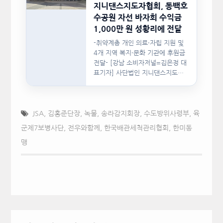
지니댄스지도자협회, 동백호
수공원 자선 바자회 수익금
1,000만 원 성황리에 전달
-취약계층 개인 의료·자립 지원 및
4개 지역 복지·문화 기관에 후원금
전달- [강남 소비자저널=김은정 대
표기자] 사단법인 지니댄스지도자
협회(이하 지니댄스지도자협회)가
지난…
JSA
,
김홍준단장
,
녹물
,
송라감지회장
,
수도방위사령부
,
육
군제7보병사단
,
전우와함께
,
한국배관세척관리협회
,
한미동
맹