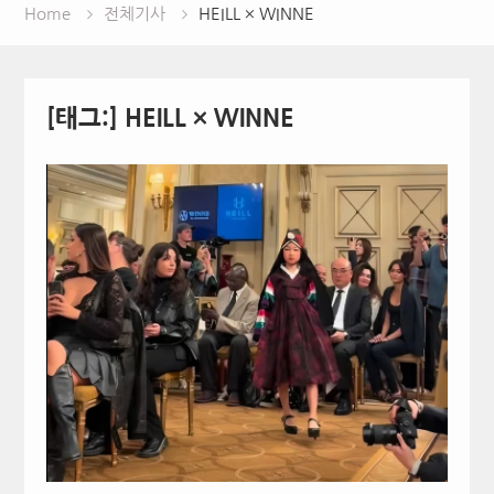
Home
전체기사
HEILL × WINNE
[태그:]
HEILL × WINNE