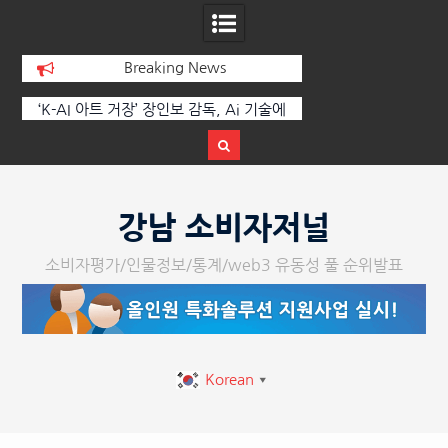
Breaking News
 부
‘K-AI 아트 거장’ 장인보 감독, Ai 기술에
한국·브라질 슈퍼콘서
이
체온을 더하다, ‘2026 제2회 애니멀 아트
페스티벌’ 성황리에 막 내려
Skip
to
강남 소비자저널
content
소비자평가/인물정보/통계/web3 유동성 풀 순위발표
Korean
▼