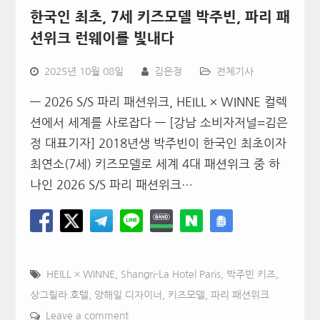
한국인 최초, 7세 키즈모델 박주빈, 파리 패
션위크 런웨이를 빛내다
2025년 10월 08일
김은정
전체기사
— 2026 S/S 파리 패션위크, HEILL × WINNE 컬렉
션에서 세계를 사로잡다 — [강남 소비자저널=김은
정 대표기자] 2018년생 박주빈이 한국인 최초이자
최연소(7세) 키즈모델로 세계 4대 패션위크 중 하
나인 2026 S/S 파리 패션위크…
HEILL × WINNE
,
Shangri-La Hotel Paris
,
박주빈 키즈
,
상그릴라 호텔
,
양해일 디자이너
,
키즈모델
,
파리 패션위크
Leave a comment