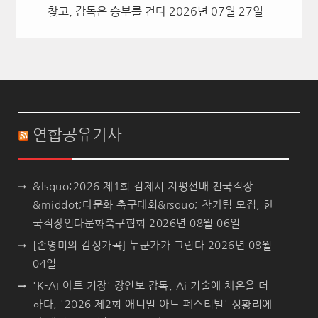
찾고, 감독은 승부를 건다
2026년 07월 27일
연합공유기사
&lsquo;2026 제1회 김제시 지평선배 전국직장
&middot;다문화 축구대회&rsquo; 참가팀 모집, 한
국직장인다문화축구협회
2026년 08월 06일
[손영미의 감성가곡] 누군가가 그립다
2026년 08월
04일
'K-AI 아트 거장' 장인보 감독, Ai 기술에 체온을 더
하다, '2026 제2회 애니멀 아트 페스티벌' 성황리에