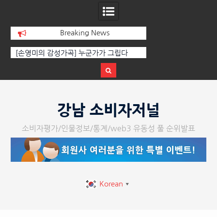
Breaking News
 누군가가 그립다
[인인칼럼 유준형] AI와 청문회: 진실을 부
‘
르는 힘은 고성이 아니라 준비된 질문이
체온
다.
Skip
to
강남 소비자저널
content
소비자평가/인물정보/통계/web3 유동성 풀 순위발표
Korean
▼