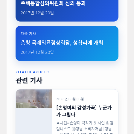
주택통합심의위원회 심의 통과
2017년 12월 20일
다음 기사
충칭 국제의료정상회담, 성황리에 개최
2017년 12월 20일
RELATED ARTICLES
관련 기사
2026년 08월 05일
[손영미의 감성가곡] 누군가
가 그립다
▲사진=손영미 극작가 & 시인 & 칼
럼니스트 ⓒ강남 소비자저널 [강남