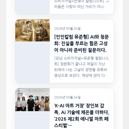
소비자저널=손영미 칼럼니스트] 그
리움은 사랑이 떠난 자리가 아니라,
사랑이 머물렀던…
2026년 08월 04일
[인인칼럼 유준형] AI와 청문
회: 진실을 부르는 힘은 고성
이 아니라 준비된 질문이다.
[강남 소비자저널=유준형 컬럼니스
트] 청문회가 끝나고 며칠이 지난
뒤에야 나는 그날의 장면을 유튜브
영상으로 보았다. 책상에 앉아 다른
문서를…
2026년 08월 04일
‘K-AI 아트 거장’ 장인보 감
독, Ai 기술에 체온을 더하다,
‘2026 제2회 애니멀 아트 페
스티벌’…