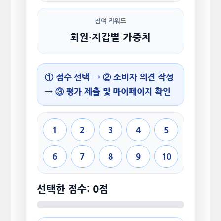
참여 리워드
회원·지갑별 가중치
① 점수 선택 → ② 소비자 의견 작성
→ ③ 평가 제출 및 마이페이지 확인
1
2
3
4
5
6
7
8
9
10
선택한 점수: 0점