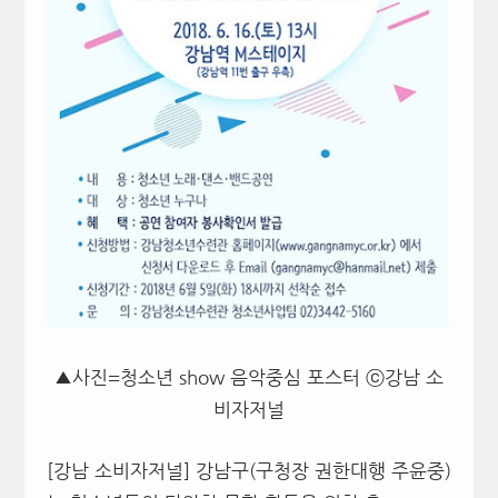
▲사진=청소년 show 음악중심 포스터 ⓒ강남 소
비자저널
[강남 소비자저널] 강남구
(
구청장 권한대행 주윤중
)