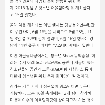
는 청소년들의 다양한 문화 활동을 위한 축
제
‘2018
강남구 청소년 어울림마당
’
을 개최한다
고
15
일 밝혔다
.
올해 처음 개최되는 이번 행사는 강남청소년수련관
이 주관하며
, 6
월
16
일을 시작으로
8
월
25
일
, 11
월
3
일 총
3
번에 걸쳐 열리며
, 6
월
16
일 행사는 강
남역
11
번 출구에 위치한
‘M
스테이지
’
에서 열린다
.
이번 어울림마당에서는
‘
청소년
Show
음악중심
!’
이
라는 주제 아래 노래
·
댄스
·
밴드 공연에 재능이 있는
청소년들의 공연과 드론
·3D
프린팅 체험부스 등이
마련돼 청소년을 위한 축제 한마당이 될 것이다
.
참가는 거주 지역에 상관없이 청소년이면 누구나
가능하다
.
오는
16
일 축제에는
12
개 팀이 참가하
며
8
월 이후의 어울림마당에 참여하고자 하는 청소