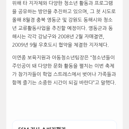
위해 타 지자체와 다양한 청소년 활동과 프로그램
을 공유하는 방안을 추진하고 있으며
,
그 첫 시도로
올해
8
월경 충북 영동군 및 강원도 동해시와 청소
년 교류활동사업을 추진할 예정이다
.
영동군과 동
해시는 각각 강남구와
2008
년
2
월 자매결연
,
2009
년
9
월 우호도시 협약을 체결한 지자체다
.
이연종 보육지원과 아동청소년팀장은
“
청소년들이
주인공이 돼 다양한 문화 활동을 펼치는 이번 축제
가 참가자들이 학업 스트레스에서 벗어나 가족들과
함께 즐기는 소중한 시간이 되길 바란다
”
고 말했다
.