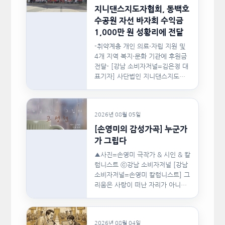
지니댄스지도자협회, 동백호
수공원 자선 바자회 수익금
1,000만 원 성황리에 전달
-취약계층 개인 의료·자립 지원 및
4개 지역 복지·문화 기관에 후원금
전달- [강남 소비자저널=김은정 대
표기자] 사단법인 지니댄스지도자
협회(이하 지니댄스지도자협회)가
지난…
2026년 08월 05일
[손영미의 감성가곡] 누군가
가 그립다
▲사진=손영미 극작가 & 시인 & 칼
럼니스트 ⓒ강남 소비자저널 [강남
소비자저널=손영미 칼럼니스트] 그
리움은 사랑이 떠난 자리가 아니라,
사랑이 머물렀던…
2026년 08월 04일