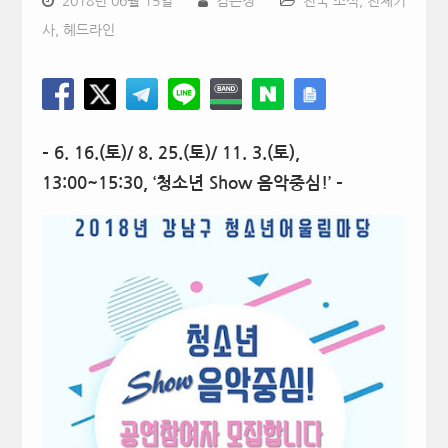
2018년 06월 15일
김은정
전국 소식
,
전체기
사
,
헤드라인
– 6. 16.(
토
)/ 8. 25.(
토
)/ 11. 3.(
토
),
13:00~15:30, ‘
청소년
Show
음악중심
!’ –