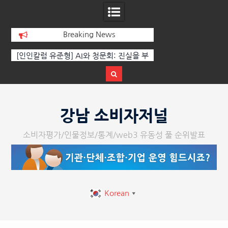
Breaking News
럼 유준형] AI와 청문회: 진실을 부
‘K-AI 아트 거장’ 장인보 감독, Ai
힘은 고성이 아니라 준비된 질문이
체온을 더하다, ‘2026 제2회 애니
다.
페스티벌’ 성황리에 막 내려
Skip
to
강남 소비자저널
content
소비자평가/인물정보/통계/web3 유동성 풀 순위발표
Korean
▼