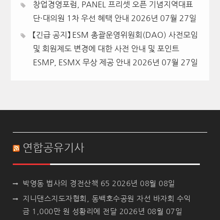
창업경영포럼, PANEL 프리셋 오픈 기념지역대표
단·대의원 1차 우선 혜택 안내
2026년 07월 27일
【긴급 공지】 ESM 총괄운영위원회(DAO) 사전모임
및 회원제도 변경에 대한 사전 안내 및 포인트
ESMP, ESMX 무상 제공 안내
2026년 07월 27일
연합공유기사
박영동 법사의 경전산책 65
2026년 08월 08일
지니댄스지도자협회, 동백호수공원 자선 바자회 수익
금 1,000만 원 성황리에 전달
2026년 08월 07일