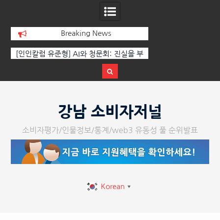
Breaking News
[인인칼럼 유준형] AI와 청문회: 진실을 부
‘K-AI 아트 거장’ 장
르는 힘은 고성이 아니라 준비된 질문이
체온을 더하다, ‘202
다.
페스티벌’ 성황
Skip
to
강남 소비자저널
content
소비자평가/인물정보/통계/web3 유동성 풀 순위발표
Korean
▼