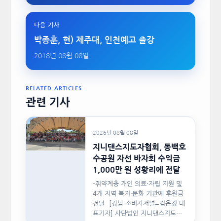
다음 기사
박종훈, 현) 제주대, 인천예고 출강
2018년 08월 08일
RELATED ARTICLES
관련 기사
2026년 08월 08일
지니댄스지도자협회, 동백호
수공원 자선 바자회 수익금
1,000만 원 성황리에 전달
-취약계층 개인 의료·자립 지원 및
4개 지역 복지·문화 기관에 후원금
전달- [강남 소비자저널=김은정 대
표기자] 사단법인 지니댄스지도자