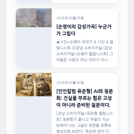
협회(이하 지니댄스지도자협회)가
지난…
2026년 08월 05일
[손영미의 감성가곡] 누군가
가 그립다
▲사진=손영미 극작가 & 시인 & 칼
럼니스트 ⓒ강남 소비자저널 [강남
소비자저널=손영미 칼럼니스트] 그
리움은 사랑이 떠난 자리가 아니라,
사랑이 머물렀던…
2026년 08월 04일
[인인칼럼 유준형] AI와 청문
회: 진실을 부르는 힘은 고성
이 아니라 준비된 질문이다.
[강남 소비자저널=유준형 컬럼니스
트] 청문회가 끝나고 며칠이 지난
뒤에야 나는 그날의 장면을 유튜브
영상으로 보았다. 책상에 앉아 다른