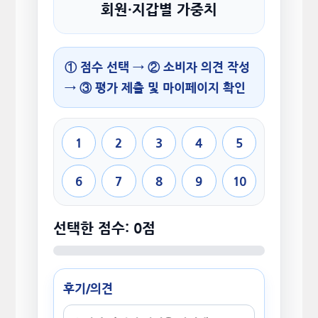
회원·지갑별 가중치
① 점수 선택 → ② 소비자 의견 작성
→ ③ 평가 제출 및 마이페이지 확인
1
2
3
4
5
6
7
8
9
10
선택한 점수: 0점
후기/의견