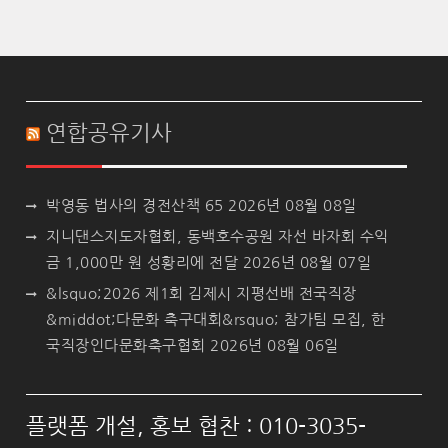
연합공유기사
박영동 법사의 경전산책 65
2026년 08월 08일
지니댄스지도자협회, 동백호수공원 자선 바자회 수익
금 1,000만 원 성황리에 전달
2026년 08월 07일
&lsquo;2026 제1회 김제시 지평선배 전국직장
&middot;다문화 축구대회&rsquo; 참가팀 모집, 한
국직장인다문화축구협회
2026년 08월 06일
플랫폼 개설, 홍보 협찬 : 010-3035-