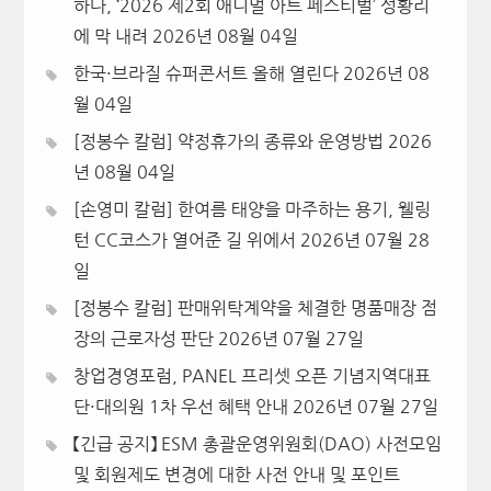
하다, ‘2026 제2회 애니멀 아트 페스티벌’ 성황리
에 막 내려
2026년 08월 04일
한국·브라질 슈퍼콘서트 올해 열린다
2026년 08
월 04일
[정봉수 칼럼] 약정휴가의 종류와 운영방법
2026
년 08월 04일
[손영미 칼럼] 한여름 태양을 마주하는 용기, 웰링
턴 CC코스가 열어준 길 위에서
2026년 07월 28
일
[정봉수 칼럼] 판매위탁계약을 체결한 명품매장 점
장의 근로자성 판단
2026년 07월 27일
창업경영포럼, PANEL 프리셋 오픈 기념지역대표
단·대의원 1차 우선 혜택 안내
2026년 07월 27일
【긴급 공지】 ESM 총괄운영위원회(DAO) 사전모임
및 회원제도 변경에 대한 사전 안내 및 포인트