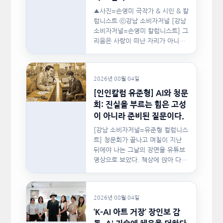
▲사진=손영미 극작가 & 시인 & 칼
럼니스트 ⓒ강남 소비자저널 [강남
소비자저널=손영미 칼럼니스트] 그
리움은 사랑이 떠난 자리가 아니라,
사랑이 머물렀던…
2026년 08월 04일
[인인칼럼 유준형] AI와 청문
회: 진실을 부르는 힘은 고성
이 아니라 준비된 질문이다.
[강남 소비자저널=유준형 컬럼니스
트] 청문회가 끝나고 며칠이 지난
뒤에야 나는 그날의 장면을 유튜브
영상으로 보았다. 책상에 앉아 다른
문서를…
2026년 08월 04일
‘K-AI 아트 거장’ 장인보 감