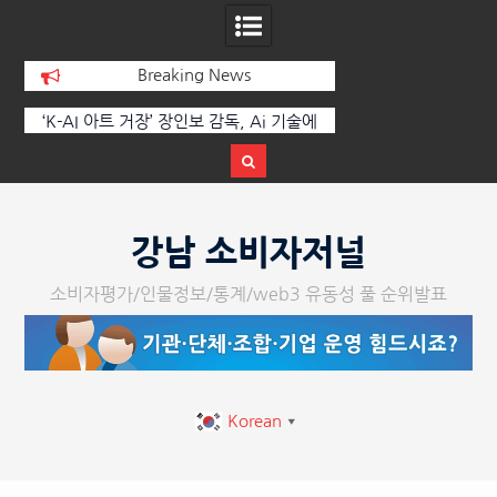
Breaking News
 부
‘K-AI 아트 거장’ 장인보 감독, Ai 기술에
한국·브라질 슈퍼콘서
이
체온을 더하다, ‘2026 제2회 애니멀 아트
페스티벌’ 성황리에 막 내려
Skip
to
강남 소비자저널
content
소비자평가/인물정보/통계/web3 유동성 풀 순위발표
Korean
▼