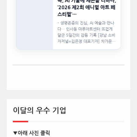
독, Ai 기술에 체온을 더하다,
‘2026 제2회 애니멀 아트 페
스티벌’…
- 생명존중의 진심, AI 예술과 만나
다… 인사동 마루아트센터 뜨겁게
달군 5일간의 감동 기록 [강남 소비
자저널=김은정 대표기자] 차가운
인공지능(AI)…
이달의 우수 기업
▼아래 사진 클릭