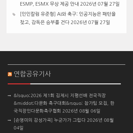
ESMP, ESMX 무상 제공 안내
2026년 07월 27일
[인인칼럼 유준형] AI와 축구: 인공지능은 패턴을
찾고, 감독은 승부를 건다
2026년 07월 27일
연합공유기사
&lsquo;2026 제1회 김제시 지평선배 전국직장
&middot;다문화 축구대회&rsquo; 참가팀 모집, 한
국직장인다문화축구협회
2026년 08월 06일
[손영미의 감성가곡] 누군가가 그립다
2026년 08월
04일