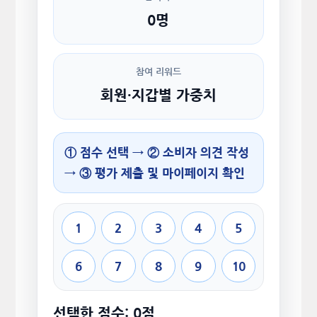
0명
참여 리워드
회원·지갑별 가중치
① 점수 선택 → ② 소비자 의견 작성
→ ③ 평가 제출 및 마이페이지 확인
1
2
3
4
5
6
7
8
9
10
선택한 점수: 0점