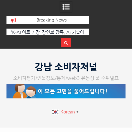
Breaking News
‘K-AI 아트 거장’ 장인보 감독, Ai 기술에
한국·브라질 슈퍼콘서트 
체온을 더하다, ‘2026 제2회 애니멀 아트
페스티벌’ 성황리에 막 내려
Skip
to
강남 소비자저널
content
소비자평가/인물정보/통계/web3 유동성 풀 순위발표
Korean
▼