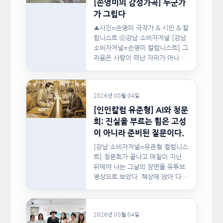
[손영미의 감성가곡] 누군가
가 그립다
▲사진=손영미 극작가 & 시인 & 칼
럼니스트 ⓒ강남 소비자저널 [강남
소비자저널=손영미 칼럼니스트] 그
리움은 사랑이 떠난 자리가 아니라,
사랑이 머물렀던…
2026년 08월 04일
[인인칼럼 유준형] AI와 청문
회: 진실을 부르는 힘은 고성
이 아니라 준비된 질문이다.
[강남 소비자저널=유준형 컬럼니스
트] 청문회가 끝나고 며칠이 지난
뒤에야 나는 그날의 장면을 유튜브
영상으로 보았다. 책상에 앉아 다른
문서를…
2026년 08월 04일