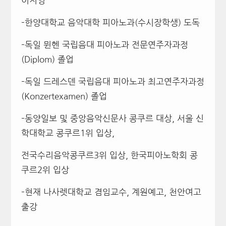
이지영
–
한양대학교 음악대학 피아노과
(
수시장학생
)
도독
–
독일 뮌헨 국립음대 피아노과 전문연주자과정
(Diplom)
졸업
–
독일 드레스덴 국립음대 피아노과 최고연주자과정
(Konzertexamen)
졸업
–
동양일보 및 중앙음악신문사 콩쿠르 대상
,
서울 신
학대학교 콩쿠르
1
위 입상
,
전국수리음악콩쿠르
3
위 입상
,
한국피아노학회 콩
쿠르
2
위 입상
–
현재 나사렛대학교 겸임교수
,
계원예고
,
천안여고
출강