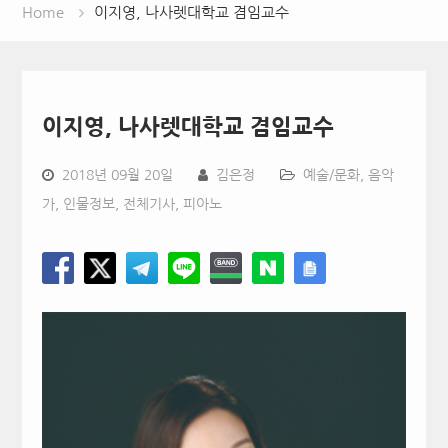
Home
이지영, 나사렛대학교 겸임교수
이지영, 나사렛대학교 겸임교수
2018년 09월 20일
김은정
예술/문화
,
음악
가
,
인물정보
,
전체기사
,
피아노