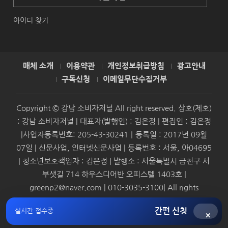
아이디 찾기
매체 소개
이용약관
개인정보취급방침
광고안내
구독신청
이메일무단수집거부
Copyright © 강남 소비자저널 All right reserved. 상호(제호)
: 강남 소비자저널 | 대표자(발행인) : 김은정 | 편집인 : 김은정
|사업자등록번호: 205-43-30241｜등록일 : 2017년 09월
07일 | 신문사업, 인터넷신문사업 | 등록번호 : 서울, 아04695
| 청소년보호책임자 : 김은정 | 발행소 : 서울특별시 금천구 서
부샛길 714 하우스디어반 오피스텔 1403호 |
greenp2@naver.com | 010-3035-3100| All rights
reserved.
간편 신청
실시간 접수중
×
Syndication by
SMBAforum & Presscoop