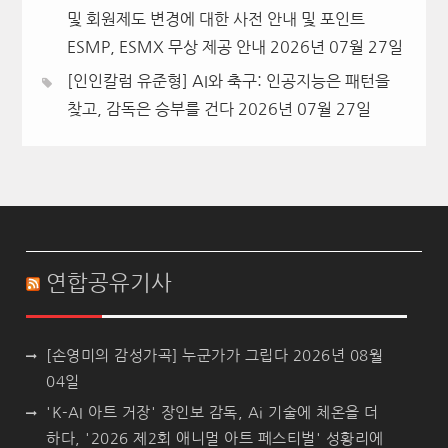
및 회원제도 변경에 대한 사전 안내 및 포인트
ESMP, ESMX 무상 제공 안내
2026년 07월 27일
[인인칼럼 유준형] AI와 축구: 인공지능은 패턴을
찾고, 감독은 승부를 건다
2026년 07월 27일
연합공유기사
[손영미의 감성가곡] 누군가가 그립다
2026년 08월
04일
'K-AI 아트 거장' 장인보 감독, Ai 기술에 체온을 더
하다, '2026 제2회 애니멀 아트 페스티벌' 성황리에