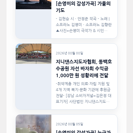
[손영미의 감성가곡] 가을의
기도
- 김현승 시 · 안정준 작곡 - 노래 |
소프라노 김영미 · 소프라노 김향란
▲사진=손영미 극작가 & 시인…
2026년 08월 08일
지니댄스지도자협회, 동백호
수공원 자선 바자회 수익금
1,000만 원 성황리에 전달
-취약계층 개인 의료·자립 지원 및
4개 지역 복지·문화 기관에 후원금
전달- [강남 소비자저널=김은정 대
표기자] 사단법인 지니댄스지도자
협회(이하 지니댄스지도자협회)가
지난…
2026년 08월 05일
[손영미의 감성가곡] 누군가