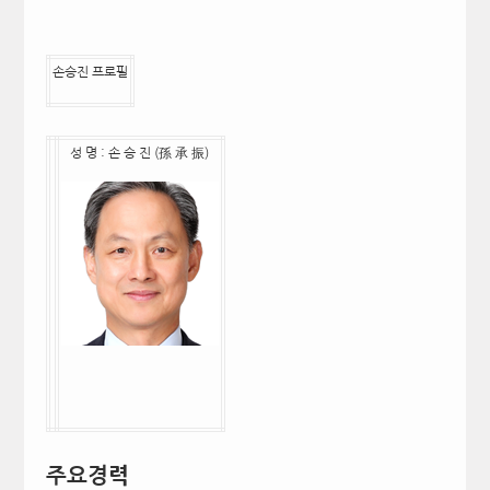
손승진 프로필
성 명 : 손 승 진 (孫 承 振)
주요경
력