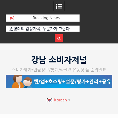
Breaking News
[인인칼럼 유준형] AI와 청문회: 진실을 부
‘K-AI 아트 거장’ 장
르는 힘은 고성이 아니라 준비된 질문이
체온을 더하다, ‘202
다.
페스티벌’ 성황
Skip
to
강남 소비자저널
content
소비자평가/인물정보/통계/web3 유동성 풀 순위발표
Korean
▼