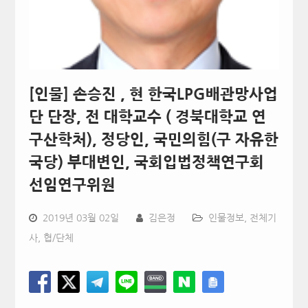
[인물] 손승진 , 현 한국LPG배관망사업
단 단장, 전 대학교수 ( 경북대학교 연
구산학처), 정당인, 국민의힘(구 자유한
국당) 부대변인, 국회입법정책연구회
선임연구위원
2019년 03월 02일
김은정
인물정보
,
전체기
사
,
협/단체