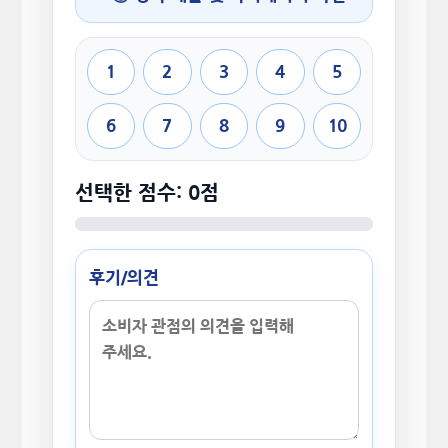
1
2
3
4
5
6
7
8
9
10
선택한 점수: 0점
후기/의견