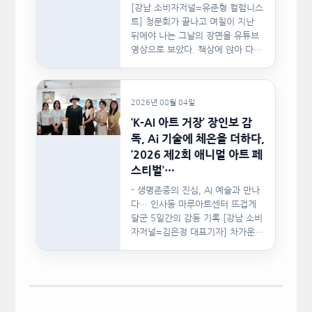
[강남 소비자저널=유준형 컬럼니스
트] 청문회가 끝나고 며칠이 지난
뒤에야 나는 그날의 장면을 유튜브
영상으로 보았다. 책상에 앉아 다른
문서를…
2026년 08월 04일
‘K-AI 아트 거장’ 장인보 감
독, Ai 기술에 체온을 더하다,
‘2026 제2회 애니멀 아트 페
스티벌’…
- 생명존중의 진심, AI 예술과 만나
다… 인사동 마루아트센터 뜨겁게
달군 5일간의 감동 기록 [강남 소비
자저널=김은정 대표기자] 차가운
인공지능(AI)…