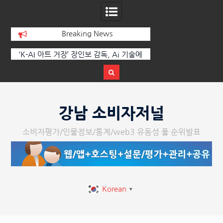
Breaking News
에
한국·브라질 슈퍼콘서트 올해 열린다
[정봉수 칼럼] 약정
트
Skip
to
강남 소비자저널
content
소비자평가/인물정보/통계/web3 유동성 풀 순위발표
Korean
▼