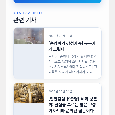
RELATED ARTICLES
관련 기사
2026년 08월 05일
[손영미의 감성가곡] 누군가
가 그립다
▲사진=손영미 극작가 & 시인 & 칼
럼니스트 ⓒ강남 소비자저널 [강남
소비자저널=손영미 칼럼니스트] 그
리움은 사랑이 떠난 자리가 아니라,
사랑이 머물렀던…
2026년 08월 04일
[인인칼럼 유준형] AI와 청문
회: 진실을 부르는 힘은 고성
이 아니라 준비된 질문이다.