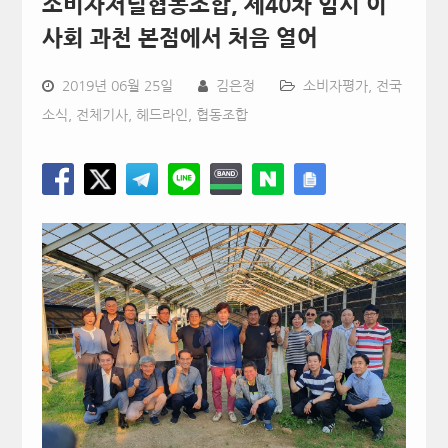
소비자저널협동조합, 제40차 임시 이
사회 과천 본점에서 처음 열어
2019년 06월 25일
김은정
소비자평가
,
전국
소식
,
전체기사
,
헤드라인
,
협동조합