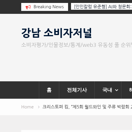
그립다
Breaking News
[인인칼럼 유준형] AI와 청문회: 진실을 부
이 아니라 준비된 질문이다.
Skip
to
강남 소비자저널
content
소비자평가/인물정보/통계/web3 유동성 풀 순
홈
전체기사
국내
Home
크리스토퍼 킴, “제5회 월드와인 및 주류 박람회 2