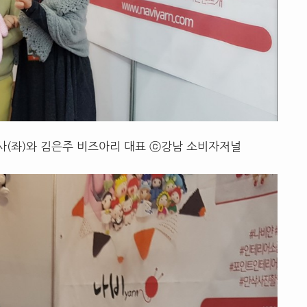
사(좌)와 김은주 비즈아리 대표 ⓒ강남 소비자저널