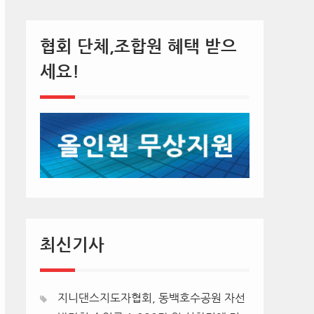
협회 단체,조합원 혜택 받으
세요!
최신기사
지니댄스지도자협회, 동백호수공원 자선