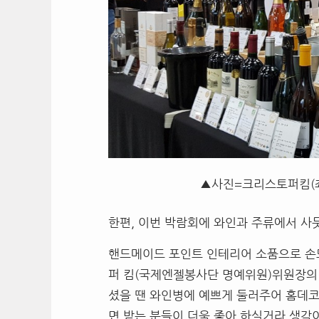
▲사진=크리스토퍼킴(좌
한편, 이번 박람회에 와인과 주류에서 사
핸드메이드 포인트 인테리어 소품으로 손
퍼 킴(국제엔젤봉사단 명예위원)위원장의 
셨을 땐 와인병에 예쁘게 둘러주어 홈데코
면 받는 분들이 더욱 좋아 하실거라 생각