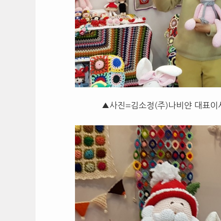
▲사진=김소정(주)나비얀 대표이