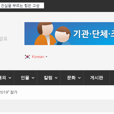
르는 힘은 고성
‘K-AI 아트 거장’ 장인보 감독, Ai 기술에 체온을 더하다
‘2026 제2회 애니멀 아트 페스티벌’ 성황리에 막 내려
위발표
Korean
▼
해외
인물
칼럼
문화
게시판
019” 참가