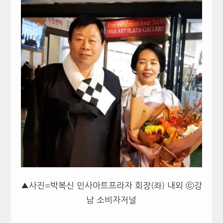
▲사진=박복신 인사아트프라자 회장(좌) 내외 ⓒ강
남 소비자저널