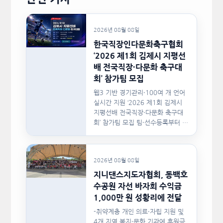
2026년 08월 08일
한국직장인다문화축구협회
‘2026 제1회 김제시 지평선
배 전국직장·다문화 축구대
회’ 참가팀 모집
웹3 기반 경기관리·100여 개 언어
실시간 지원 ‘2026 제1회 김제시
지평선배 전국직장·다문화 축구대
회’ 참가팀 모집 팀·선수등록부터 경
기일정, 대진,…
2026년 08월 08일
지니댄스지도자협회, 동백호
수공원 자선 바자회 수익금
1,000만 원 성황리에 전달
-취약계층 개인 의료·자립 지원 및
4개 지역 복지·문화 기관에 후원금