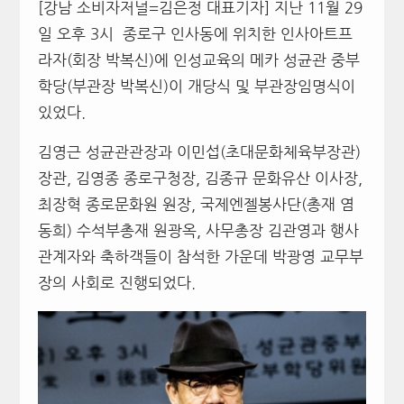
[강남 소비자저널=김은정 대표기자] 지난 11월 29
일 오후 3시 종로구 인사동에 위치한 인사아트프
라자(회장 박복신)에 인성교육의 메카 성균관 중부
학당(부관장 박복신)이 개당식 및 부관장임명식이
있었다.
김영근 성균관관장과 이민섭(초대문화체육부장관)
장관, 김영종 종로구청장, 김종규 문화유산 이사장,
최장혁 종로문화원 원장, 국제엔젤봉사단(총재 염
동희) 수석부총재 원광옥, 사무총장 김관영과 행사
관계자와 축하객들이 참석한 가운데 박광영 교무부
장의 사회로 진행되었다.