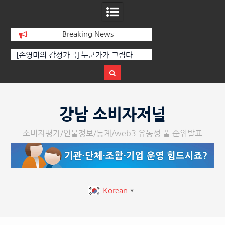
Breaking News
[인인칼럼 유준형] AI와 청문회: 진실을 부
‘K-AI 아트 거장’ 장
르는 힘은 고성이 아니라 준비된 질문이
체온을 더하다, ‘202
다.
페스티벌’ 성황
Skip
to
강남 소비자저널
content
소비자평가/인물정보/통계/web3 유동성 풀 순위발표
Korean
▼