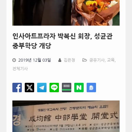
인사아트프라자 박복신 회장, 성균관
중부학당 개당
2019년 12월 03일
김은정
공유기사
,
교육
,
전체기사