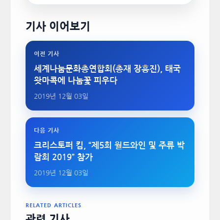
기사 이어보기
이전 기사
세계나눔문화총연합회(총재 장흥진), 태국
왓마콕에 나눔꽃 피우다
2019년 12월 03일
다음 기사
크리스토퍼 킴, “제5회 월드와인 및 주류 박
람회 2019” 참가
2019년 12월 03일
RELATED ARTICLES
관련 기사