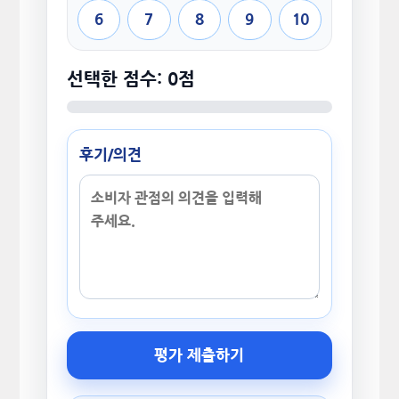
6
7
8
9
10
선택한 점수: 0점
후기/의견
평가 제출하기