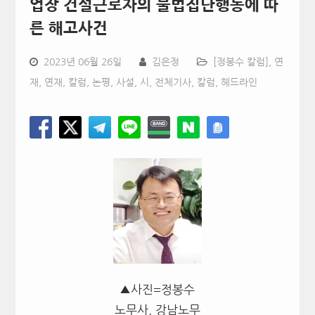
업장 건설근로자의 불법집단행동에 따
른 해고사건
2023년 06월 26일
김은정
[정봉수 칼럼]
,
연
재
,
연재, 칼럼, 논평, 사설, 시
,
전체기사
,
칼럼
,
헤드라인
▲사진=정봉수
노무사, 강남노무