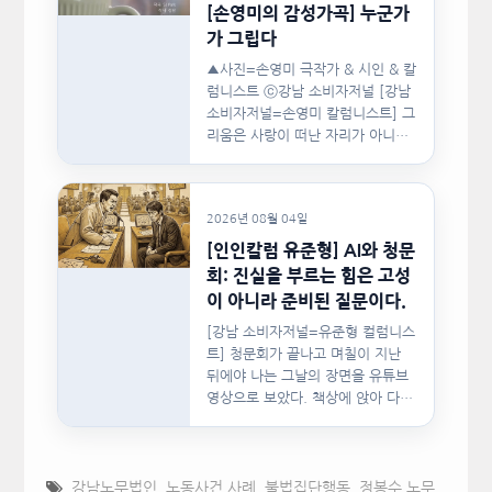
[손영미의 감성가곡] 누군가
가 그립다
▲사진=손영미 극작가 & 시인 & 칼
럼니스트 ⓒ강남 소비자저널 [강남
소비자저널=손영미 칼럼니스트] 그
리움은 사랑이 떠난 자리가 아니라,
사랑이 머물렀던…
2026년 08월 04일
[인인칼럼 유준형] AI와 청문
회: 진실을 부르는 힘은 고성
이 아니라 준비된 질문이다.
[강남 소비자저널=유준형 컬럼니스
트] 청문회가 끝나고 며칠이 지난
뒤에야 나는 그날의 장면을 유튜브
영상으로 보았다. 책상에 앉아 다른
문서를…
강남노무법인
,
노동사건 사례
,
불법집단행동
,
정봉수 노무