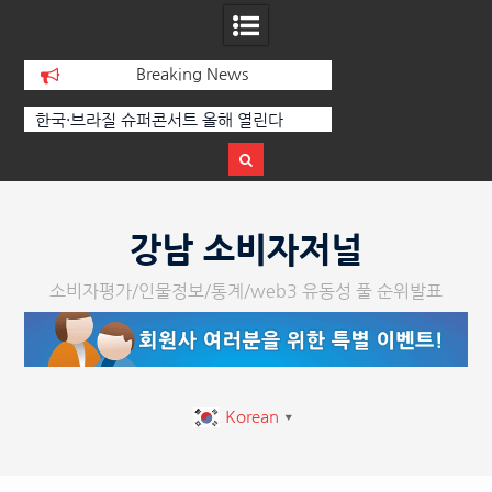
Breaking News
에
한국·브라질 슈퍼콘서트 올해 열린다
[정봉수 칼럼] 약정
트
Skip
to
강남 소비자저널
content
소비자평가/인물정보/통계/web3 유동성 풀 순위발표
Korean
▼