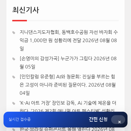
최신기사
지니댄스지도자협회, 동백호수공원 자선 바자회 수
익금 1,000만 원 성황리에 전달
2026년 08월 08
일
[손영미의 감성가곡] 누군가가 그립다
2026년 08
월 05일
[인인칼럼 유준형] AI와 청문회: 진실을 부르는 힘
은 고성이 아니라 준비된 질문이다.
2026년 08월
04일
‘K-AI 아트 거장’ 장인보 감독, Ai 기술에 체온을 더
하다, ‘2026 제2회 애니멀 아트 페스티벌’ 성황리
에 막 내려
2026년 08월 04일
간편 신청
실시간 접수중
×
한국·브라질 슈퍼콘서트 올해 열린다
2026년 08