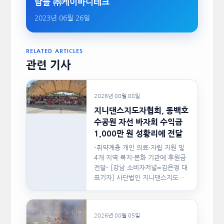
람들 ㈜케이바디테크
2023년 06월 26일
RELATED ARTICLES
관련 기사
2026년 08월 08일
지니댄스지도자협회, 동백호
수공원 자선 바자회 수익금
1,000만 원 성황리에 전달
-취약계층 개인 의료·자립 지원 및
4개 지역 복지·문화 기관에 후원금
전달- [강남 소비자저널=김은정 대
표기자] 사단법인 지니댄스지도자
협회(이하 지니댄스지도자협회)가
지난…
2026년 08월 05일