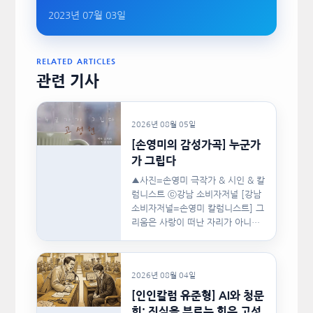
2023년 07월 03일
RELATED ARTICLES
관련 기사
2026년 08월 05일
[손영미의 감성가곡] 누군가
가 그립다
▲사진=손영미 극작가 & 시인 & 칼
럼니스트 ⓒ강남 소비자저널 [강남
소비자저널=손영미 칼럼니스트] 그
리움은 사랑이 떠난 자리가 아니라,
사랑이 머물렀던…
2026년 08월 04일
[인인칼럼 유준형] AI와 청문
회: 진실을 부르는 힘은 고성