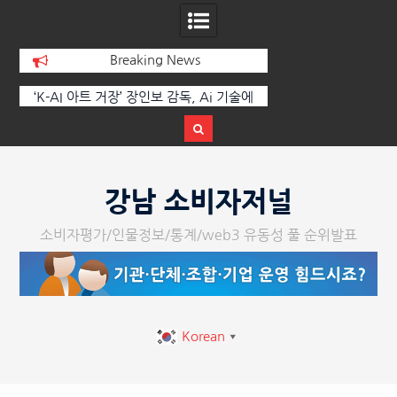
Breaking News
에
한국·브라질 슈퍼콘서트 올해 열린다
[정봉수 칼럼] 약정
트
Skip
to
강남 소비자저널
content
소비자평가/인물정보/통계/web3 유동성 풀 순위발표
Korean
▼