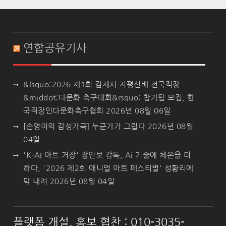
연합공유기사
&lsquo;2026 제1회 김제시 지평선배 전국직장
&middot;다문화 축구대회&rsquo; 참가팀 모집, 한
국직장인다문화축구협회
2026년 08월 06일
[손영미의 감성가곡] 누군가가 그립다
2026년 08월
04일
'K-AI 아트 거장' 장인보 감독, Ai 기술에 체온을 더
하다, '2026 제2회 애니멀 아트 페스티벌' 성황리에
막 내려
2026년 08월 04일
플랫폼 개설, 홍보 협찬 : 010-3035-