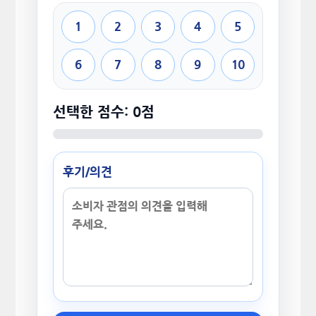
1
2
3
4
5
6
7
8
9
10
선택한 점수: 0점
후기/의견