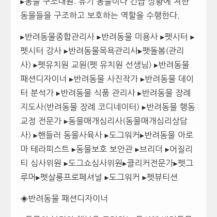
▸동물 구조대원: 유기 동물이나 긴급 상황에 처한
동물들을 구조하고 보호하는 역할을 수행한다.
▸반려동물종합관리사 ▸반려동물 미용사 ▸펫시터 ▸
펫시터 강사 ▸반려동물목욕관리사▸펫돌봄(관리
사) ▸펫유치원 교원(펫 유치원 선생님) ▸반려동물
패션디자이너 ▸반려동물 사진작가 ▸반려동물 데이
터 분석가 ▸반려동물 식품 관리사 ▸반려동물 장례
지도사(반려동물 장례 코디네이터) ▸반려동물 행동
교정 전문가 ▸동물매개심리사(동물매개심리상담
사) ▸핸들러 동물사육사 ▸도그워커▸반려동물 아로
마 테라피스트 ▸동물보호 보안관 ▸브리더 ▸어질리
티 심사위원 ▸도그쇼심사위원▸클리커전문가▸펫그
루머▸펫살롱프로페셔널 ▸도그워커 ▸펫뷰티션
◈반려동물 패션디자이너