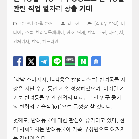
관련 직업 일자리 창출 기대
2023년 07월 03일
김은정
[김종우 칼럼]
,
미
디어뉴스룸
,
반려동물에세이
,
연재
,
연재, 칼럼, 논평, 사설, 시
,
전체기사
,
칼럼
,
헤드라인
[강남 소비자저널=김종우 칼럼니스트] 반려동물 시
장은 지난 수년 동안 지속 성장하였으며, 이러한 계
기로
반려동물 연관 산업의 미래는
1
인 인구 증가
의 변화와
기술력
(IoT)
으로 급성장 할 것이다
.
첫째로, 반려동물에 대한 관심이 증가하고 있다. 현
대 사회에서는 반려동물이 가족 구성원으로 여겨지
는 경향이 있다.