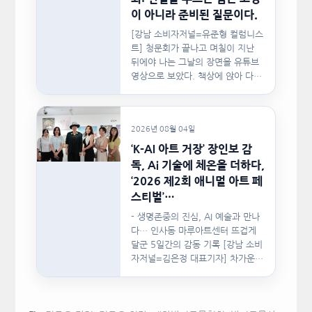
이 아니라 준비된 질문이다.
[강남 소비자저널=유준형 컬럼니스
트] 청문회가 끝나고 며칠이 지난
뒤에야 나는 그날의 장면을 유튜브
영상으로 보았다. 책상에 앉아 다른
문서를…
2026년 08월 04일
‘K-AI 아트 거장’ 장인보 감
독, Ai 기술에 체온을 더하다,
‘2026 제2회 애니멀 아트 페
스티벌’…
- 생명존중의 진심, AI 예술과 만나
다… 인사동 마루아트센터 뜨겁게
달군 5일간의 감동 기록 [강남 소비
자저널=김은정 대표기자] 차가운
인공지능(AI)…