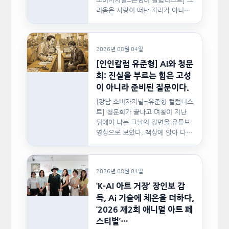
소비자저널=손영미 칼럼니스트] 그
리움은 사랑이 떠난 자리가 아니라,
사랑이 머물렀던…
2026년 08월 04일
[인인칼럼 유준형] AI와 청문
회: 진실을 부르는 힘은 고성
이 아니라 준비된 질문이다.
[강남 소비자저널=유준형 컬럼니스
트] 청문회가 끝나고 며칠이 지난
뒤에야 나는 그날의 장면을 유튜브
영상으로 보았다. 책상에 앉아 다른
문서를…
2026년 08월 04일
‘K-AI 아트 거장’ 장인보 감
독, Ai 기술에 체온을 더하다,
‘2026 제2회 애니멀 아트 페
스티벌’…