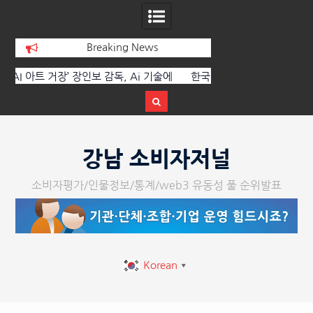
Breaking News
에
한국·브라질 슈퍼콘서트 올해 열린다
[정봉수 칼럼] 약정
트
Skip
to
강남 소비자저널
content
소비자평가/인물정보/통계/web3 유동성 풀 순위발표
Korean
▼