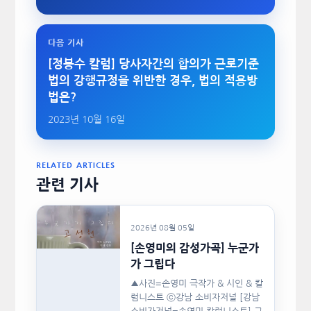
다음 기사
[정봉수 칼럼] 당사자간의 합의가 근로기준
법의 강행규정을 위반한 경우, 법의 적용방
법은?
2023년 10월 16일
RELATED ARTICLES
관련 기사
2026년 08월 05일
[손영미의 감성가곡] 누군가
가 그립다
▲사진=손영미 극작가 & 시인 & 칼
럼니스트 ⓒ강남 소비자저널 [강남