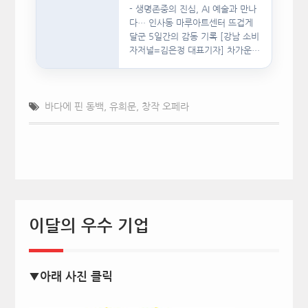
- 생명존중의 진심, AI 예술과 만나
다… 인사동 마루아트센터 뜨겁게
달군 5일간의 감동 기록 [강남 소비
자저널=김은정 대표기자] 차가운
인공지능(AI)…
바다에 핀 동백
,
유희문
,
창작 오페라
이달의 우수 기업
▼아래 사진 클릭