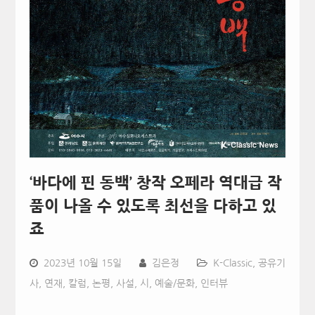
‘바다에 핀 동백’ 창작 오페라 역대급 작
품이 나올 수 있도록 최선을 다하고 있
죠
2023년 10월 15일
김은정
K-Classic
,
공유기
사
,
연재, 칼럼, 논평, 사설, 시
,
예술/문화
,
인터뷰