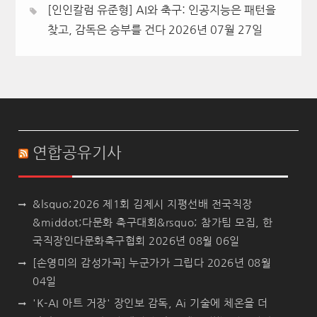
[인인칼럼 유준형] AI와 축구: 인공지능은 패턴을
찾고, 감독은 승부를 건다
2026년 07월 27일
연합공유기사
&lsquo;2026 제1회 김제시 지평선배 전국직장
&middot;다문화 축구대회&rsquo; 참가팀 모집, 한
국직장인다문화축구협회
2026년 08월 06일
[손영미의 감성가곡] 누군가가 그립다
2026년 08월
04일
'K-AI 아트 거장' 장인보 감독, Ai 기술에 체온을 더