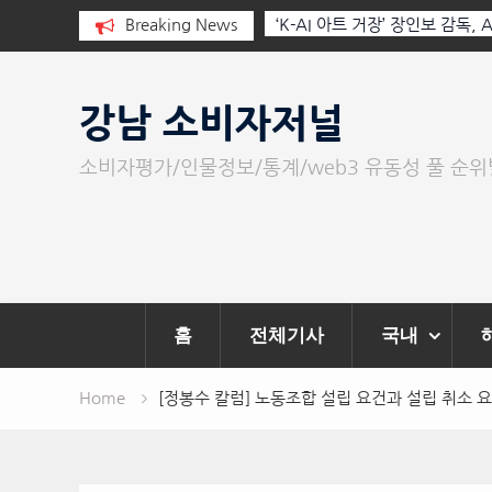
I와 청문회: 진실을 부르는 힘은 고성
Breaking News
‘K-AI 아트 거장’ 장인보 감독,
문이다.
‘2026 제2회 애니멀 아트 페스
Skip
to
강남 소비자저널
content
소비자평가/인물정보/통계/web3 유동성 풀 순
홈
전체기사
국내
Home
[정봉수 칼럼] 노동조합 설립 요건과 설립 취소 