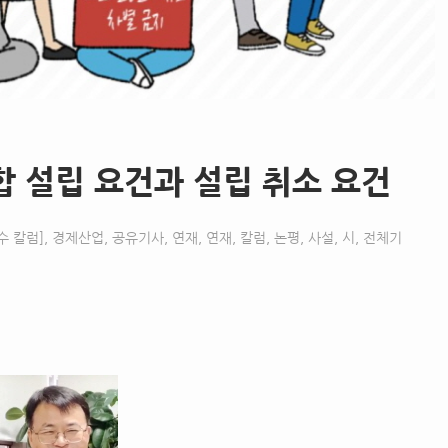
합 설립 요건과 설립 취소 요건
수 칼럼]
,
경제산업
,
공유기사
,
연재
,
연재, 칼럼, 논평, 사설, 시
,
전체기