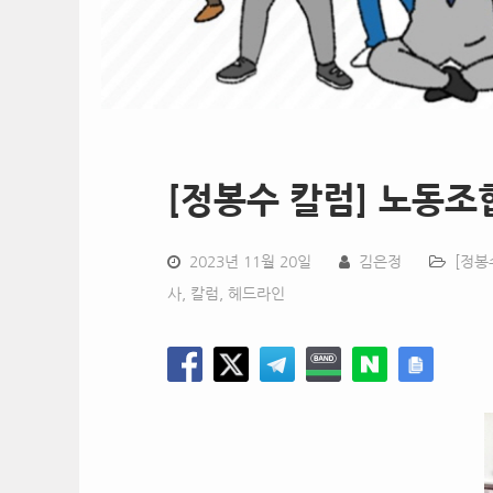
[정봉수 칼럼] 노동조
2023년 11월 20일
김은정
[정봉
사
,
칼럼
,
헤드라인