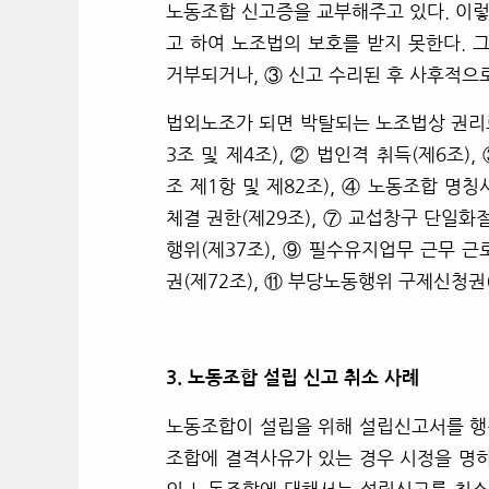
노동조합 신고증을 교부해주고 있다. 이
고 하여 노조법의 보호를 받지 못한다.
그
거부되거나, ③ 신고 수리된 후 사후적으
법외노조가 되면 박탈되는 노조법상 권리
3조 및 제4조), ② 법인격 취득(제6조
조 제1항 및 제82조), ④ 노동조합 명칭
체결 권한(제29조), ⑦ 교섭창구 단일화
행위(제37조), ⑨ 필수유지업무 근무 근
권(제72조), ⑪ 부당노동행위 구제신청권(
3.
노동조합 설립 신고 취소 사례
노동조합이 설립을 위해 설립신고서를 행
조합에 결격사유가 있는 경우 시정을 명하