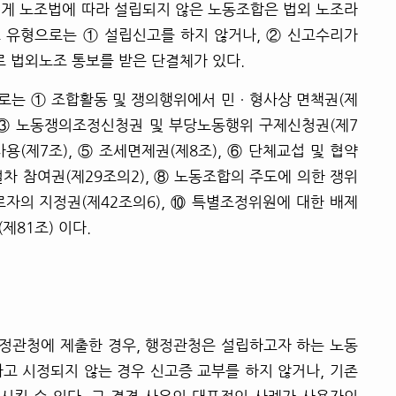
렇게 노조법에 따라 설립되지 않은 노동조합은 법외 노조라
 유형으로는 ① 설립신고를 하지 않거나, ② 신고수리가
로 법외노조 통보를 받은 단결체가 있다.
로는 ① 조합활동 및 쟁의행위에서 민ㆍ형사상 면책권(제
), ③ 노동쟁의조정신청권 및 부당노동행위 구제신청권(제7
사용(제7조), ⑤ 조세면제권(제8조), ⑥ 단체교섭 및 협약
절차 참여권(제29조의2), ⑧ 노동조합의 주도에 의한 쟁위
로자의 지정권(제42조의6), ⑩ 특별조정위원에 대한 배제
제81조) 이다.
정관청에 제출한 경우, 행정관청은 설립하고자 하는 노동
고 시정되지 않는 경우 신고증 교부를 하지 않거나, 기존