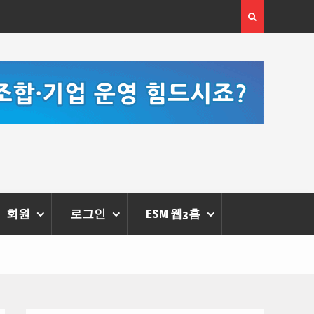
[정봉수 칼럼] 약정휴가의 종류와 운영방법
회원
로그인
ESM 웹3홈