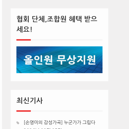
협회 단체,조합원 혜택 받으
세요!
최신기사
[손영미의 감성가곡] 누군가가 그립다