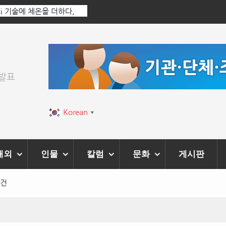
 Ai 기술에 체온을 더하다,
한국·브라질 슈퍼콘서트 올해 열린다
티벌’ 성황리에 막 내려
위발표
Korean
▼
해외
인물
칼럼
문화
게시판
요건