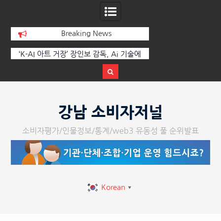
Breaking News
 부
‘K-AI 아트 거장’ 장인보 감독, Ai 기술에
한국·브라질 슈퍼콘서
이
체온을 더하다, ‘2026 제2회 애니멀 아트
페스티벌’ 성황리에 막 내려
Skip
to
강남 소비자저널
content
소비자평가/인물정보/통계/web3 유동성 풀 순위발표
Korean
▼