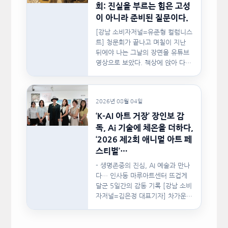
회: 진실을 부르는 힘은 고성
이 아니라 준비된 질문이다.
[강남 소비자저널=유준형 컬럼니스
트] 청문회가 끝나고 며칠이 지난
뒤에야 나는 그날의 장면을 유튜브
영상으로 보았다. 책상에 앉아 다른
문서를…
2026년 08월 04일
‘K-AI 아트 거장’ 장인보 감
독, Ai 기술에 체온을 더하다,
‘2026 제2회 애니멀 아트 페
스티벌’…
- 생명존중의 진심, AI 예술과 만나
다… 인사동 마루아트센터 뜨겁게
달군 5일간의 감동 기록 [강남 소비
자저널=김은정 대표기자] 차가운
인공지능(AI)…