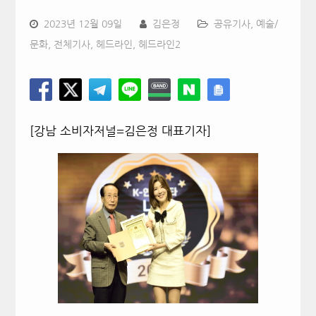
2023년 12월 09일
김은정
공유기사
,
예술/
문화
,
전체기사
,
헤드라인
,
헤드라인2
[강남 소비자저널=김은정 대표기자]