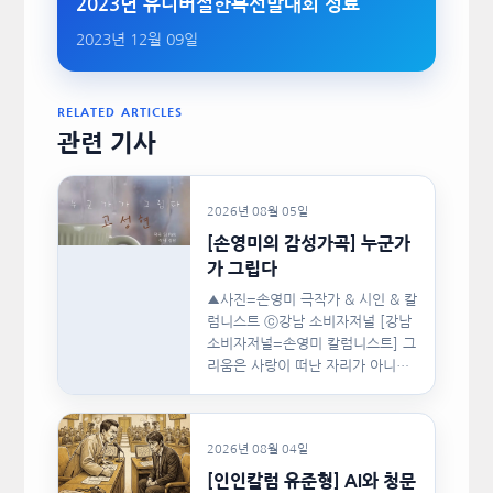
2023년 유니버셜한복선발대회 성료
2023년 12월 09일
RELATED ARTICLES
관련 기사
2026년 08월 05일
[손영미의 감성가곡] 누군가
가 그립다
▲사진=손영미 극작가 & 시인 & 칼
럼니스트 ⓒ강남 소비자저널 [강남
소비자저널=손영미 칼럼니스트] 그
리움은 사랑이 떠난 자리가 아니라,
사랑이 머물렀던…
2026년 08월 04일
[인인칼럼 유준형] AI와 청문