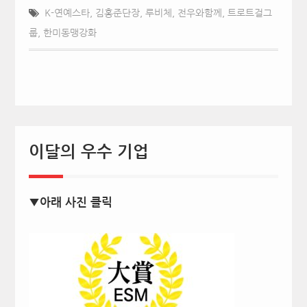
K-연예스타
,
김홍준단장
,
루비체
,
전우와함께
,
트로트걸그
룹
,
한미동맹강화
이달의 우수 기업
▼아래 사진 클릭