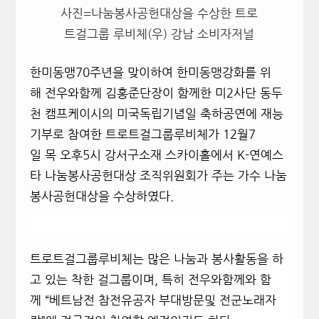
사진=나눔봉사공헌대상을 수상한 트로
트걸그룹 루비체(우) 강남 소비자저널
한미동맹70주년을 맞이하여 한미동맹강화를 위
해 전우와함께 김홍준단장이 함께한 미2사단 동두
천 캠프케이시의 미국독립기념일 축하공연에 재능
기부로 참여한 트로트걸그룹루비체가 12월7
일 목 오후5시 강서구소재 스카이홀에서 K-연예스
타 나눔봉사공헌대상 조직위원회가 주는 가수 나눔
봉사공헌대상을 수상하였다.
트로트걸그룹루비체는 많은 나눔과 봉사활동을 하
고 있는 착한 걸그룹이며,
특히 전우와함께와 함
께 “베트남전 참전유공자 부대방문및 전군노래자