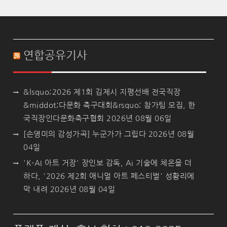
연합공유기사
&lsquo;2026 제1회 김제시 지평선배 전국직장
&middot;다문화 축구대회&rsquo; 참가팀 모집, 한
국직장인다문화축구협회
2026년 08월 06일
[손영미의 감성가곡] 누군가가 그립다
2026년 08월
04일
'K-AI 아트 거장' 장인보 감독, Ai 기술에 체온을 더
하다, '2026 제2회 애니멀 아트 페스티벌' 성황리에
막 내려
2026년 08월 04일