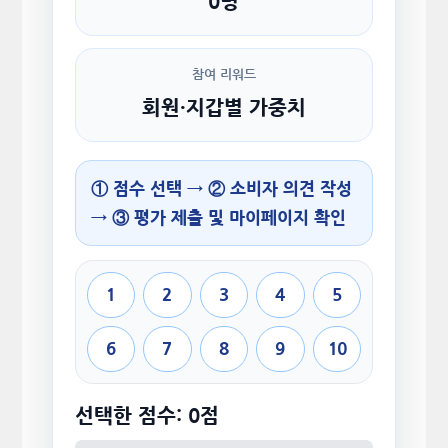
0명
참여 리워드
회원·지갑별 가중치
① 점수 선택 → ② 소비자 의견 작성
→ ③ 평가 제출 및 마이페이지 확인
1
2
3
4
5
6
7
8
9
10
선택한 점수: 0점