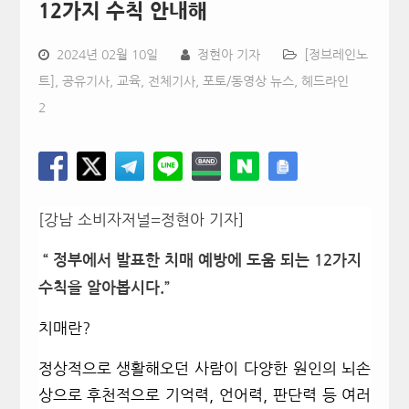
12가지 수칙 안내해
2024년 02월 10일
정현아 기자
[정브레인노
트]
,
공유기사
,
교육
,
전체기사
,
포토/동영상 뉴스
,
헤드라인
2
[강남 소비자저널=정현아 기자]
“ 정부에서 발표한 치매 예방에 도움 되는 12가지
수칙을 알아봅시다.”
치매란
?
정상적으로 생활해오던 사람이 다양한 원인의 뇌손
상으로 후천적으로 기억력
,
언어력
,
판단력 등 여러