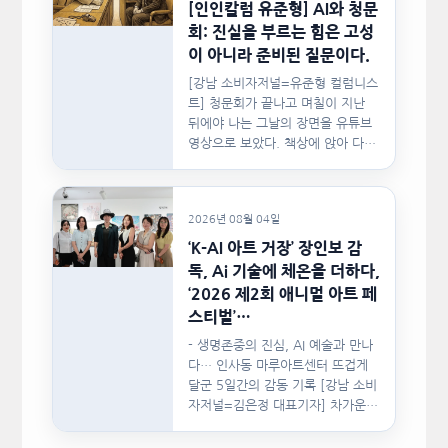
[인인칼럼 유준형] AI와 청문
회: 진실을 부르는 힘은 고성
이 아니라 준비된 질문이다.
[강남 소비자저널=유준형 컬럼니스
트] 청문회가 끝나고 며칠이 지난
뒤에야 나는 그날의 장면을 유튜브
영상으로 보았다. 책상에 앉아 다른
문서를…
2026년 08월 04일
‘K-AI 아트 거장’ 장인보 감
독, Ai 기술에 체온을 더하다,
‘2026 제2회 애니멀 아트 페
스티벌’…
- 생명존중의 진심, AI 예술과 만나
다… 인사동 마루아트센터 뜨겁게
달군 5일간의 감동 기록 [강남 소비
자저널=김은정 대표기자] 차가운
인공지능(AI)…