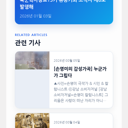
육군학사장교13기 총동기회 소식지 제6호
발행해
2026년 01월 03일
RELATED ARTICLES
관련 기사
2026년 08월 05일
[손영미의 감성가곡] 누군가
가 그립다
▲사진=손영미 극작가 & 시인 & 칼
럼니스트 ⓒ강남 소비자저널 [강남
소비자저널=손영미 칼럼니스트] 그
리움은 사랑이 떠난 자리가 아니라,
사랑이 머물렀던…
2026년 08월 04일