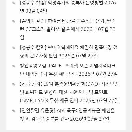
[정봉수 칼럼] 약정휴가의 종류와 운영방법
2026
년 08월 04일
[손영미 칼럼] 한여름 태양을 마주하는 용기, 웰링
턴 CC코스가 열어준 길 위에서
2026년 07월 28
일
[정봉수 칼럼] 판매위탁계약을 체결한 명품매장 점
장의 근로자성 판단
2026년 07월 27일
창업경영포럼, PANEL 프리셋 오픈 기념지역대표
단·대의원 1차 우선 혜택 안내
2026년 07월 27일
【긴급 공지】 ESM 총괄운영위원회(DAO) 사전모임
및 회원제도 변경에 대한 사전 안내 및 포인트
ESMP, ESMX 무상 제공 안내
2026년 07월 27일
[인인칼럼 유준형] AI와 축구: 인공지능은 패턴을
찾고, 감독은 승부를 건다
2026년 07월 27일