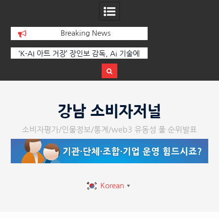
Breaking News
에
한국·브라질 슈퍼콘서트 올해 열린다
[정봉수 칼럼] 약정
트
Skip
to
강남 소비자저널
content
소비자평가/인물정보/통계/web3 유동성 풀 순위발표
Korean
▼