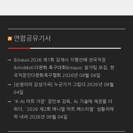
연합공유기사
&lsquo;2026 제1회 김제시 지평선배 전국직장
&middot;다문화 축구대회&rsquo; 참가팀 모집, 한
국직장인다문화축구협회
2026년 08월 06일
[손영미의 감성가곡] 누군가가 그립다
2026년 08월
04일
'K-AI 아트 거장' 장인보 감독, Ai 기술에 체온을 더
하다, '2026 제2회 애니멀 아트 페스티벌' 성황리에
막 내려
2026년 08월 04일