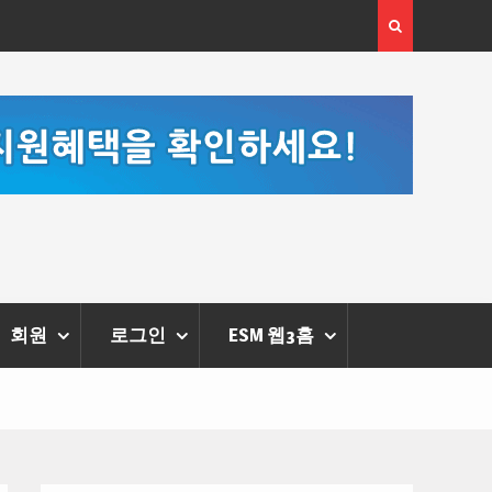
[정봉수 칼럼] 약정휴가의 종류와 운영방법
회원
로그인
ESM 웹3홈