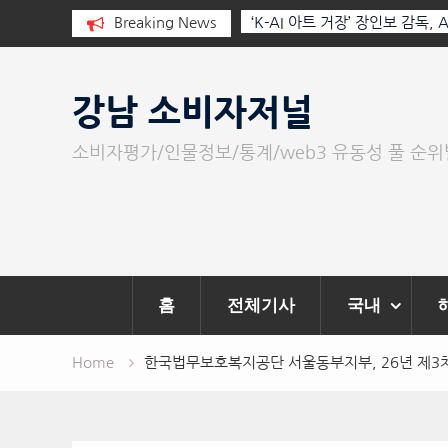
I와 청문회: 진실을 부르는 힘은 고성
Breaking News
‘K-AI 아트 거장’ 장인보 감독,
문이다.
‘2026 제2회 애니멀 아트 페스
Skip
to
강남 소비자저널
content
소비자평가/인물정보/통계/web3 유동성 풀 순
홈
전체기사
국내
Home
한국법무보호복지공단 서울동부지부, 26년 제3차