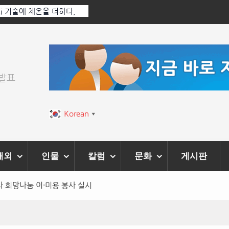
 Ai 기술에 체온을 더하다,
한국·브라질 슈퍼콘서트 올해 열린다
티벌’ 성황리에 막 내려
위발표
Korean
▼
해외
인물
칼럼
문화
게시판
 희망나눔 이·미용 봉사 실시