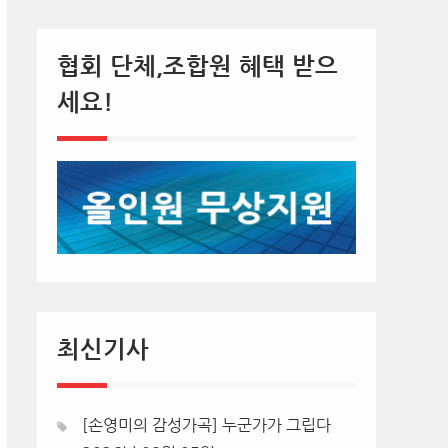
협회 단체,조합원 혜택 받으
세요!
최신기사
[손영미의 감성가곡] 누군가가 그립다