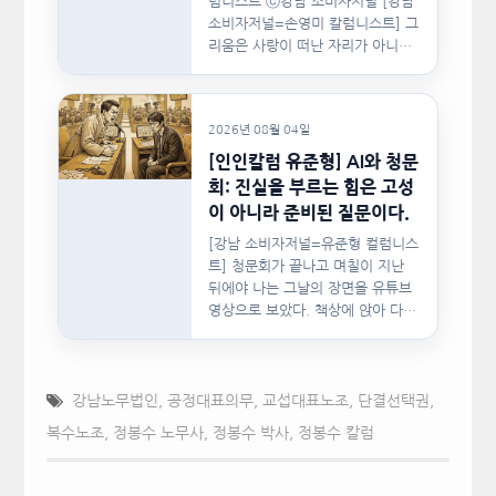
럼니스트 ⓒ강남 소비자저널 [강남
소비자저널=손영미 칼럼니스트] 그
리움은 사랑이 떠난 자리가 아니라,
사랑이 머물렀던…
2026년 08월 04일
[인인칼럼 유준형] AI와 청문
회: 진실을 부르는 힘은 고성
이 아니라 준비된 질문이다.
[강남 소비자저널=유준형 컬럼니스
트] 청문회가 끝나고 며칠이 지난
뒤에야 나는 그날의 장면을 유튜브
영상으로 보았다. 책상에 앉아 다른
문서를…
강남노무법인
,
공정대표의무
,
교섭대표노조
,
단결선택권
,
복수노조
,
정봉수 노무사
,
정봉수 박사
,
정봉수 칼럼