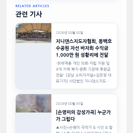
RELATED ARTICLES
관련 기사
2026년 08월 08일
지니댄스지도자협회, 동백호
수공원 자선 바자회 수익금
1,000만 원 성황리에 전달
-취약계층 개인 의료·자립 지원 및
4개 지역 복지·문화 기관에 후원금
전달- [강남 소비자저널=김은정 대
표기자] 사단법인 지니댄스지도자
협회(이하 지니댄스지도자협회)가
지난…
2026년 08월 05일
[손영미의 감성가곡] 누군가
가 그립다
▲사진=손영미 극작가 & 시인 & 칼