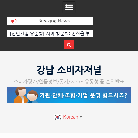
Breaking News
 부
‘K-AI 아트 거장’ 장인보 감독, Ai 기술에
한국·브라질 슈퍼콘서
이
체온을 더하다, ‘2026 제2회 애니멀 아트
페스티벌’ 성황리에 막 내려
Skip
to
강남 소비자저널
content
소비자평가/인물정보/통계/web3 유동성 풀 순위발표
Korean
▼