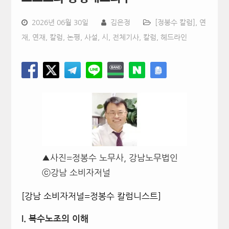
2026년 06월 30일
김은정
[정봉수 칼럼]
,
연
재
,
연재, 칼럼, 논평, 사설, 시
,
전체기사
,
칼럼
,
헤드라인
▲사진=정봉수 노무사, 강남노무법인
ⓒ강남 소비자저널
[강남 소비자저널=정봉수 칼럼니스트]
I.
복수노조의 이해