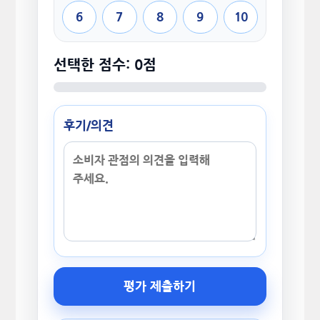
6
7
8
9
10
선택한 점수: 0점
후기/의견
평가 제출하기