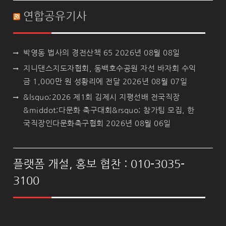
연합공유기사
박영동 법사의 경전산책 65
2026년 08월 08일
지니댄스지도자협회, 동백호수공원 자선 바자회 수익
금 1,000만 원 성황리에 전달
2026년 08월 07일
&lsquo;2026 제1회 김제시 지평선배 전국직장
&middot;다문화 축구대회&rsquo; 참가팀 모집, 한
국직장인다문화축구협회
2026년 08월 06일
플랫폼 개설, 홍보 협찬 : 010-3035-
3100