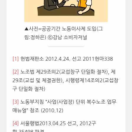
▲사진=공공기간 노동이사제 도입(그
림:정하은) ⓒ강남 소비자저널
[1]
헌법재판소 2012.4.24. 선고 2011헌마338
[2]
노조법 제29조의2(교섭창구 단일화 절차), 제
29조(교섭 및 체결권한), 시행령제14조의2(교섭창
구 단일화 절차)
[3]
노동부지침 “사업(사업장) 단위 복수노조 업무
매뉴얼” 참조 (2010.12)
[4]
서울행법2013.04.25 선고, 2012구
합 35498 판결